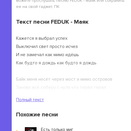
можете прослушать песню FEDUK - Маяк или сохранить
ее на свой гаджет, ПК.
Текст песни FEDUK - Маяк
Кажется я выбрал успех
Выключил свет просто исчез
И не замечал как мимо идёшь
Как будто я дождь как будто я дождь
Байк меня несёт через мост и мимо островов
Заново всё соберу с нуля что терял терял
Трачу время вновь чтобы оказаться далеко
Полный текст
Без повода и без проводов любовь
Похожие песни
Иду на свет где маяк
Мои следы ветер украл
Есть только миг