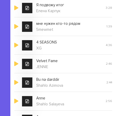
Я подвожу итог
3:28
Елена Карпук
мне нужен кто-то рядом
1:39
5mewmet
4 SEASONS
4:36
XG
Velvet Fame
2:46
JENNIE
Bu nə dərddir
2:44
Shahlo Azimova
Anne
2:56
Shahlo Salayeva