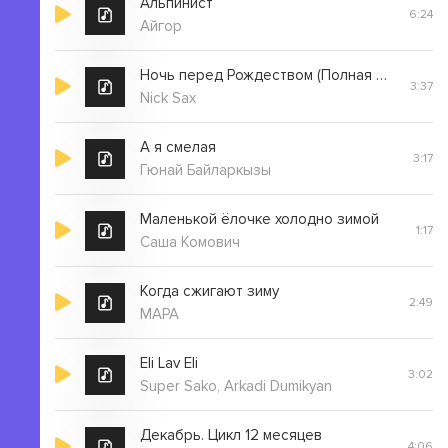
Альпинист
6:24
Айгор
Ночь перед Рождеством (Полная Версия)
3:37
Nick Sax
А я смелая
3:17
Гюнай Байларкызы
Маленькой ёлочке холодно зимой
1:17
Саша Комович
Когда сжигают зиму
2:49
МАРА
Eli Lav Eli
3:02
Super Sako, Arkadi Dumikyan
Декабрь. Цикл 12 месяцев
4:06