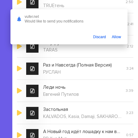
2:50
TRUEтень
vufer.net
Жёнушка-Алёнушка (Полная Версия)
Would like to send you notifications
2:41
Бахтавар
Discard
Allow
По утру
2:12
TARAS
Раз и Навсегда (Полная Версия)
3:24
РУСЛАН
Леди ночь
3:39
Евгений Путилов
Застольная
3:23
KALVADOS, Kasia, Damaji, SAKHAROV, Алан Гегуев, ТАКЕР, Ходят Слухи
А Новый год идёт лошадку к нам ведёт
0:57