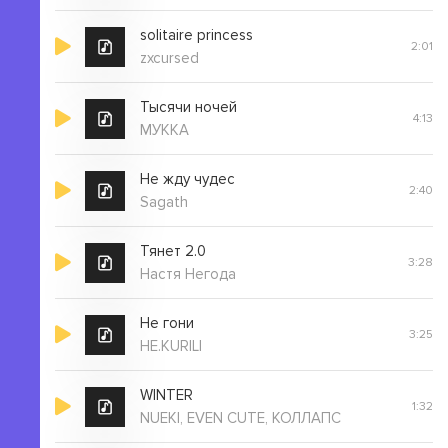
solitaire princess
2:01
zxcursed
Тысячи ночей
4:13
МУККА
Не жду чудес
2:40
Sagath
Тянет 2.0
3:28
Настя Негода
Не гони
3:25
НЕ.KURILI
WINTER
1:32
NUEKI, EVEN CUTE, КОЛЛАПС