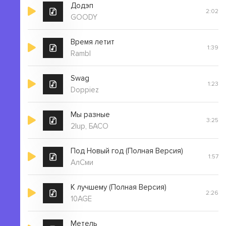
Додэп
2:02
GOODY
Время летит
1:39
Rambl
Swag
1:23
Doppiez
Мы разные
3:25
2lup, БАСО
Под Новый год (Полная Версия)
1:57
АлСми
К лучшему (Полная Версия)
2:26
10AGE
Метель