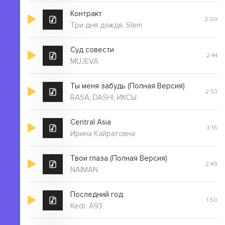
Контракт
3:00
Три дня дождя, Slem
Суд совести
2:44
MUJEVA
Ты меня забудь (Полная Версия)
2:53
RASA, DASHI, ИКСЫ
Central Asia
3:16
Ирина Кайратовна
Твои глаза (Полная Версия)
2:49
NAIMAN
Последний год
1:50
Kedr, A93