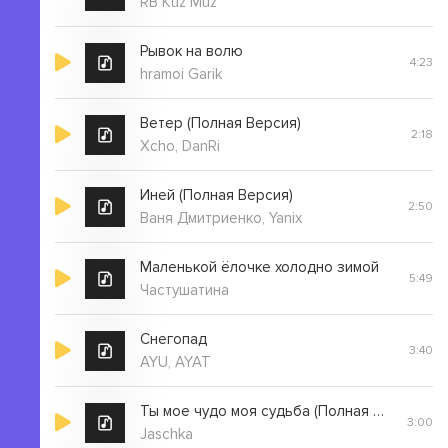
RB Kuz Muz
Рывок на волю
4:23
hramoi Garik
Ветер (Полная Версия)
2:18
Xcho, DanRi
Иней (Полная Версия)
2:50
Ваня Дмитриенко, Yanix
Маленькой ёлочке холодно зимой
5:49
Частушатина
Снегопад
3:40
AYU, AYAT
Ты мое чудо моя судьба (Полная Версия)
3:00
Jaschka