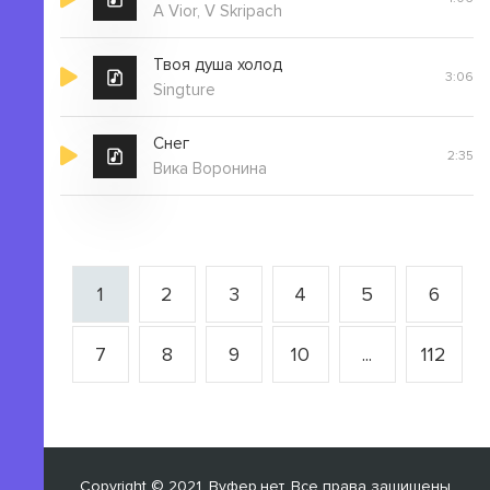
A Vior, V Skripach
Твоя душа холод
3:06
Singture
Снег
2:35
Вика Воронина
1
2
3
4
5
6
7
8
9
10
...
112
Copyright © 2021, Вуфер.нет. Все права защищены.