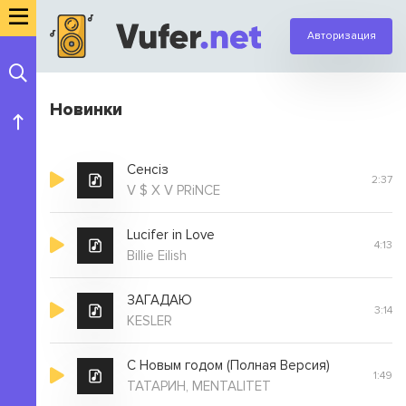
Авторизация
Новинки
Сенсіз
2:37
V $ X V PRiNCE
Lucifer in Love
4:13
Billie Eilish
ЗАГАДАЮ
3:14
KESLER
С Новым годом (Полная Версия)
1:49
ТАТАРИН, MENTALITET