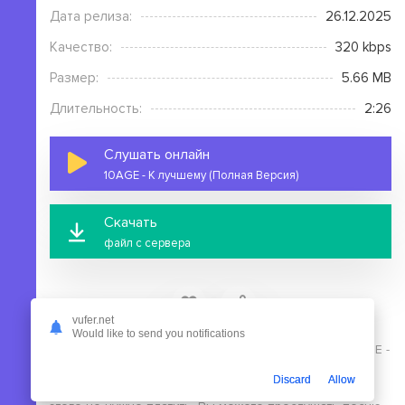
Дата релиза:
26.12.2025
Качество:
320 kbps
Размер:
5.66 MB
Длительность:
2:26
Слушать онлайн
10AGE - К лучшему (Полная Версия)
Скачать
файл с сервера
vufer.net
Would like to send you notifications
На этой странице вы можете скачать mp3 песню 10AGE -
К лучшему (Полная Версия) бесплатно без
Discard
Allow
выполнения регистрации, в высоком качестве, для