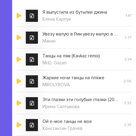
Я выпустила из бутылки джина
1:47
Елена Карпук
Увезу малую в Рим увезу малую в Лондон
2:37
Макан
Танцы на лям (Kavkaz remix)
2:54
MriD, Gazan
Жаркие ночи танцы на пляже
2:06
MIROLYBOVA
Эти глазки эти голубые глазки (2008 remix)
3:32
Ирина Салтыкова
Ой е-мое танцы не мое
2:35
Константин Грачёв