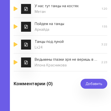
У нас тут танцы на костях
1:20
Метан
Пойдем на танцы
1:55
Аркайда
Танцы под луной
3:22
Lx24
Ведьмины глазки зря не веришь в сказки
2:23
Илона Красникова
Комментарии (0)
Добавить