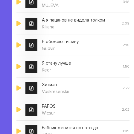
3:18
MUJEVA
А я пацанов не видела толком
2:09
Kiliana
Я обожаю тишину
2:10
Gudvin
Я стану лучше
1:50
Kedr
Хитмэн
2:27
Voskresenskii
PAFOS
2:02
Wicsur
Бабник женится вот это да
1:09