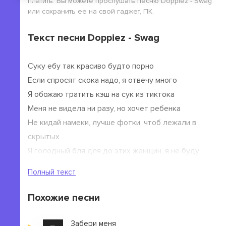
платить. Вы можете прослушать песню Doppiez - Swag
или сохранить ее на свой гаджет, ПК.
Текст песни Doppiez - Swag
Суку ебу так красиво будто порно
Если спросят скока надо, я отвечу много
Я обожаю тратить кэш на сук из тиктока
Меня не видела ни разу, но хочет ребенка
Не кидай намеки, лучше фотки, чтоб лежали в
скрытых
Я голодный бля для до этих женщин, я не буду
сытым
Полный текст
Похожие песни
Забери меня