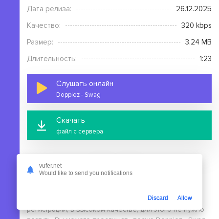
Дата релиза:
26.12.2025
Качество:
320 kbps
Размер:
3.24 MB
Длительность:
1:23
Слушать онлайн
Doppiez - Swag
Скачать
файл с сервера
vufer.net
Would like to send you notifications
На этой странице вы можете скачать mp3 песню
Discard
Allow
Doppiez - Swag бесплатно без выполнения
регистрации, в высоком качестве, для этого не нужно