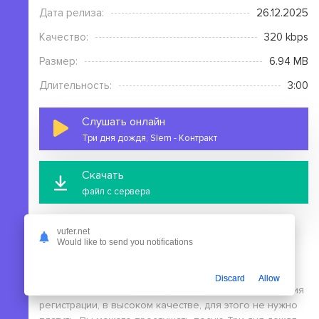
Дата релиза:
26.12.2025
Качество:
320 kbps
Размер:
6.94 MB
Длительность:
3:00
Слушать онлайн
Три дня дождя, Slem - Контракт
Скачать
файл с сервера
vufer.net
Would like to send you notifications
На этой странице вы можете скачать mp3 песню Три
Discard
Allow
дня дождя, Slem - Контракт бесплатно без выполнения
регистрации, в высоком качестве, для этого не нужно