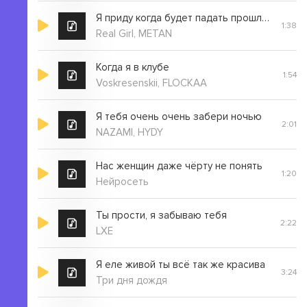
Я приду когда будет падать прошлогодний снег
1:38
Real Girl, METAN
Когда я в клубе
1:54
Voskresenskii, FLOCKAA
Я тебя очень очень забери ночью
2:01
NAZAMI, HYDY
Нас женщин даже чёрту не понять
1:20
Нейросеть
Ты прости, я забываю тебя
2:22
LXE
Я еле живой ты всё так же красива
3:24
Три дня дождя