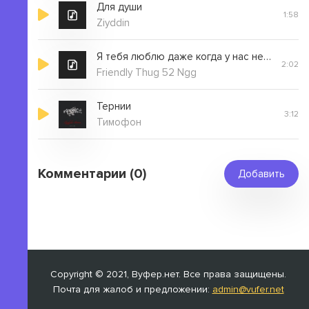
Для души
1:58
Ziyddin
Я тебя люблю даже когда у нас не очень всё
2:02
Friendly Thug 52 Ngg
Тернии
3:12
Тимофон
Комментарии (0)
Добавить
Copyright © 2021, Вуфер.нет. Все права защищены.
Почта для жалоб и предложении:
admin@vufer.net