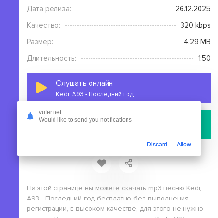
Дата релиза:
26.12.2025
Качество:
320 kbps
Размер:
4.29 MB
Длительность:
1:50
Слушать онлайн
Kedr, A93 - Последний год
vufer.net
Скачать
Would like to send you notifications
файл с сервера
Discard
Allow
На этой странице вы можете скачать mp3 песню Kedr,
A93 - Последний год бесплатно без выполнения
регистрации, в высоком качестве, для этого не нужно