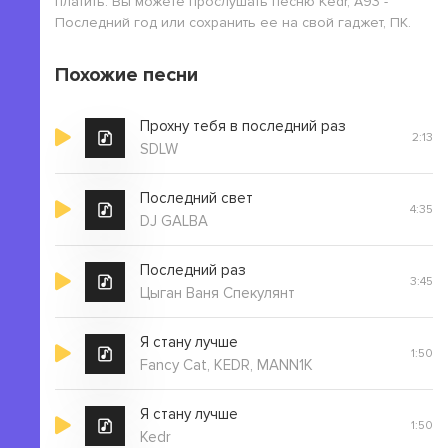
платить. Вы можете прослушать песню Kedr, A93 -
Последний год или сохранить ее на свой гаджет, ПК.
Похожие песни
Прохну тебя в последний раз
2:13
SDLW
Последний свет
4:35
DJ GALBA
Последний раз
3:45
Цыган Ваня Спекулянт
Я стану лучше
1:50
Fancy Cat, KEDR, MANN1K
Я стану лучше
1:50
Kedr