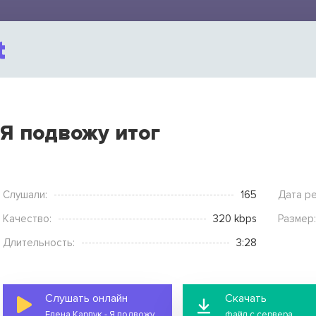
 Я подвожу итог
Слушали:
165
Дата ре
Качество:
320 kbps
Размер:
Длительность:
3:28
Слушать онлайн
Скачать
Елена Карпук - Я подвожу итог
файл с сервера