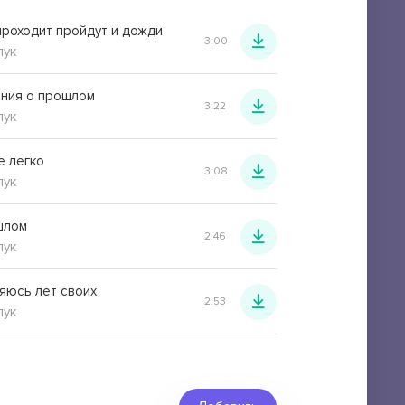
проходит пройдут и дожди
3:00
пук
ния о прошлом
3:22
пук
е легко
3:08
пук
шлом
2:46
пук
няюсь лет своих
2:53
пук