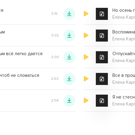
ся
Но осень 
3:15
Елена Кар
ным
Воспомина
3:02
Елена Кар
ым всё легко даётся
Отпускайт
3:00
Елена Кар
 чтоб не сломаться
Все в про
2:53
Елена Кар
Я не стес
2:56
Елена Кар