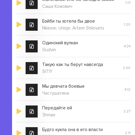
1:17
Саша Комович
Бэйби ты хотела бы двое
1:20
Nkeeei, Uniqe, Artem Shilovets
Одинокий вулкан
4:24
Gudvin
Такую как ты берут навсегда
2:50
SITIY
Мы девчата боевые
4:12
Частушатина
Передайте ей
2:27
Эллаи
Будто кукла она в его власти
2:11