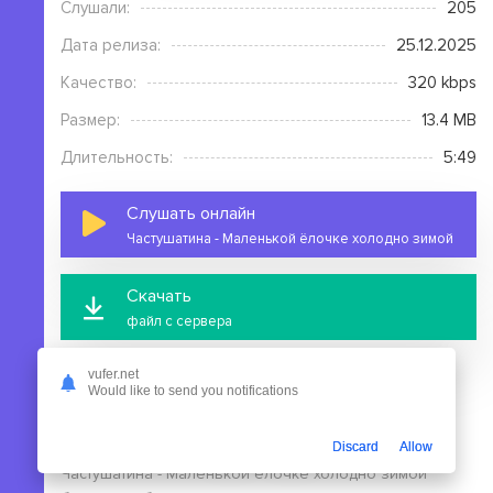
Слушали:
205
Дата релиза:
25.12.2025
Качество:
320 kbps
Размер:
13.4 MB
Длительность:
5:49
Слушать онлайн
Частушатина - Маленькой ёлочке холодно зимой
Скачать
файл с сервера
vufer.net
Would like to send you notifications
Discard
Allow
На этой странице вы можете скачать mp3 песню
Частушатина - Маленькой ёлочке холодно зимой