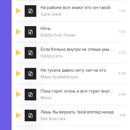
На районе все знают кто он такой
1:03
Garik Garik
Ночь
1:50
Бейби бой, Рахим
Если больно внутри не спеши унывать
2:22
Нейросеть
Не тусила давно нету сил на это
3:08
Мари Краймбрери
Пока горит огонь и всё горит внутри
2:48
Мона
Лишь бы вернуть твой взгляд назад
4:18
Ева Власова