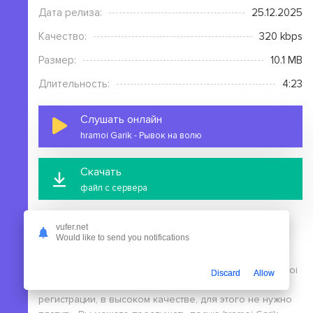
Дата релиза:
25.12.2025
Качество:
320 kbps
Размер:
10.1 MB
Длительность:
4:23
Слушать онлайн
hramoi Garik - Рывок на волю
Скачать
файл с сервера
vufer.net
Would like to send you notifications
На этой странице вы можете скачать mp3 песню hramoi
Discard
Allow
Garik - Рывок на волю бесплатно без выполнения
регистрации, в высоком качестве, для этого не нужно