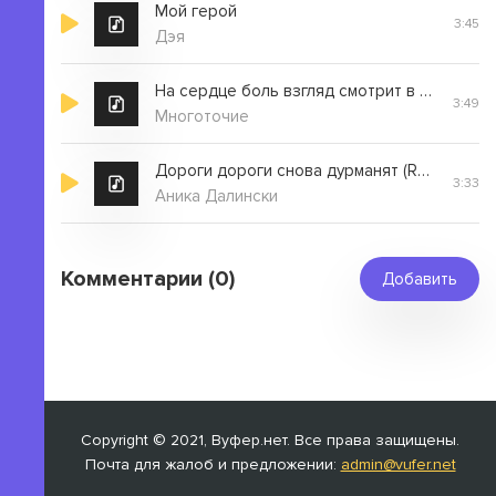
Мой герой
3:45
Дэя
На сердце боль взгляд смотрит в небо ждёт ответа
3:49
Многоточие
Дороги дороги снова дурманят (Remix)
3:33
Аника Далински
Комментарии (0)
Добавить
Copyright © 2021, Вуфер.нет. Все права защищены.
Почта для жалоб и предложении:
admin@vufer.net