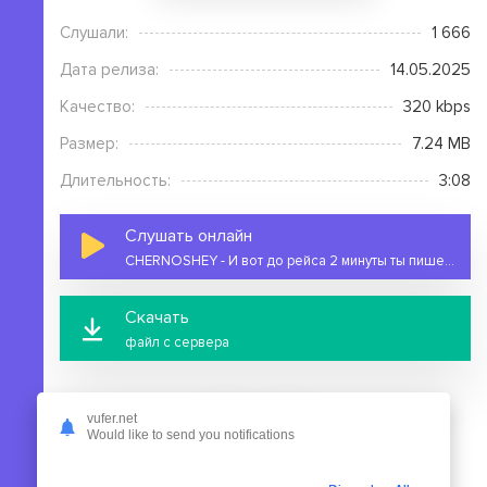
Слушали:
1 666
Дата релиза:
14.05.2025
Качество:
320 kbps
Размер:
7.24 MB
Длительность:
3:08
Слушать онлайн
CHERNOSHEY - И вот до рейса 2 минуты ты пишешь что нужны мои руки
Скачать
файл с сервера
vufer.net
Would like to send you notifications
На этой странице вы можете скачать mp3 песню