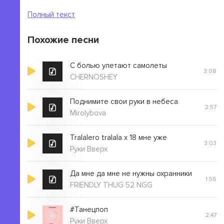
В панике все мысли на режим без звука
Полный текст
Похожие песни
С болью улетают самолеты
3:08
CHERNOSHEY
Поднимите свои руки в небеса
2:57
Mirolybova
Tralalero tralala x 18 мне уже
3:03
Руки Вверх
Да мне да мне не нужны охранники
1:56
FRIENDLY THUG 52 NGG
#Танецпоп
2:47
Руки Вверх