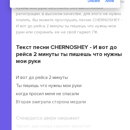
Discard
Allow
CHERNOSHEY - И вот до рейса 2 минуты ты пишешь что
нужны мои руки бесплатно без выполнения
регистрации, в высоком качестве, для этого не нужно
платить. Вы можете прослушать песню CHERNOSHEY -
И вот до рейса 2 минуты ты пишешь что нужны мои
руки или сохранить ее на свой гаджет, ПК.
Текст песни CHERNOSHEY - И вот до
рейса 2 минуты ты пишешь что нужны
мои руки
И вот до рейса 2 минуты
Ты пишешь что нужны мои руки
когда просил меня не спасали
Вторая заиграла сторона медали
Стюардесса двери закрывает
Звучит два слова самолет взлетает