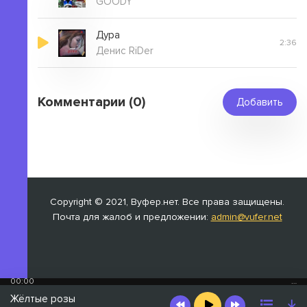
GOODY
Дура
2:36
Денис RiDer
Комментарии (0)
Добавить
Copyright © 2021, Вуфер.нет. Все права защищены.
Почта для жалоб и предложении:
admin@vufer.net
00:00
…
Жёлтые розы