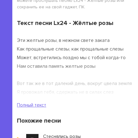
можете прослушать песню Lx24 - Жёлтые розы или
сохранить ее на свой гаджет, ПК.
Текст песни Lx24 - Жёлтые розы
Эти желтые розы, в нежном свете заката
Как прощальные слезы, как прощальные слезы
Может, встретились поздно мы с тобой когда-то
Нам оставила память желтые розы
Вот так же в тот далекий день, вокруг цвела земля
Я провожал тебя, сдержать не в силах слез
Ты увезла с собой привет прощальный мой
Полный текст
Большой букет из желтых роз
Ты увезла с собой привет прощальный мой
Похожие песни
Большой букет из желтых роз
Стеснялись розы