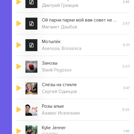
2:43
Дмитрий Гревцев
Ой парни парни мой вам совет не рвите розу в 17 лет
2:57
Магамет Дзыбов
Мотылёк
5:01
Asenssia, Broosnica
Занозы
3:07
Slavik Pogosov
Слёзы на стекле
3:47
Сергей Одинцов
Розы алые
3:20
Азамат Исенгазин
Kylie Jenner
1:43