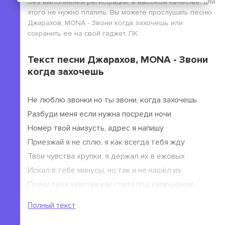
без выполнения регистрации, в высоком качестве, для
этого не нужно платить. Вы можете прослушать песню
Джарахов, MONA - Звони когда захочешь или
сохранить ее на свой гаджет, ПК.
Текст песни Джарахов, MONA - Звони
когда захочешь
Не люблю звонки но ты звони, когда захочешь
Разбуди меня если нужна посреди ночи
Номер твой наизусть, адрес я напишу
Приезжай я не сплю, я как всегда тебя жду
Твои чувства хрупки, я держал их в ежовых
Искал в тебе минусы, но так и не нашёл их
Прячу свои чувства как глаза под капюшоном
Я хз, как ты тащишь характер мой тяжелый
Полный текст