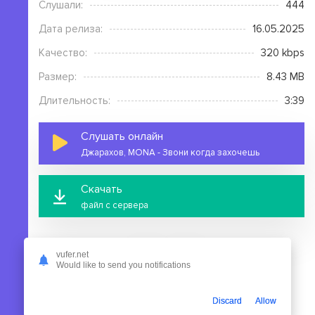
Слушали:
444
Дата релиза:
16.05.2025
Качество:
320 kbps
Размер:
8.43 MB
Длительность:
3:39
Слушать онлайн
Джарахов, MONA - Звони когда захочешь
Скачать
файл с сервера
vufer.net
Would like to send you notifications
На этой странице вы можете скачать mp3 песню
Discard
Allow
Джарахов, MONA - Звони когда захочешь бесплатно