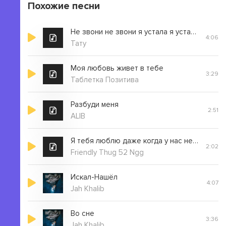
Похожие песни
Не звони не звони я устала я устала
4:06
Тату
Моя любовь живет в тебе
3:29
Таблетка Позитива
Разбуди меня
2:51
ALIB
Я тебя люблю даже когда у нас не очень всё
2:02
Friendly Thug 52 Ngg
Искал-Нашёл
4:07
Jah Khalib
Во сне
3:36
Jah Khalib