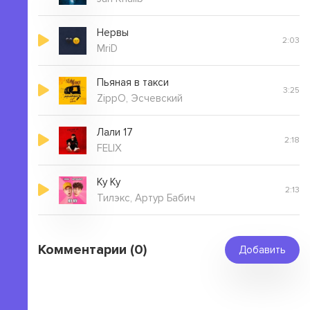
Нервы
2:03
MriD
Пьяная в такси
3:25
ZippO, Эсчевский
Лали 17
2:18
FELIX
Ку Ку
2:13
Тилэкс, Артур Бабич
Комментарии (0)
Добавить