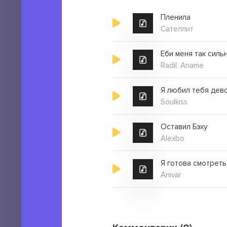
Пленила
Сателлит
Еби меня так силь
Radil, Aname
Я любил тебя дев
Soulkiss
Оставил Бэху
Alexbo
Я готова смотреть
Anivar