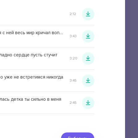
2:12
Расстанься с ней весь мир кричал вопил но я её любил
3:43
ладно сердце пусть стучит
3:20
о уже не встретимся никогда
3:45
лась детка ты сильно в меня
2:45