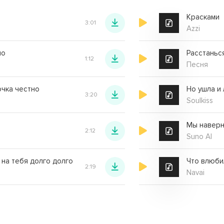
Красками
3:01
Azzi
но
1:12
Песня
очка честно
Но ушла и 
3:20
Soulkiss
Мы наверн
2:12
Suno AI
 на тебя долго долго
Что влюби
2:19
Navai