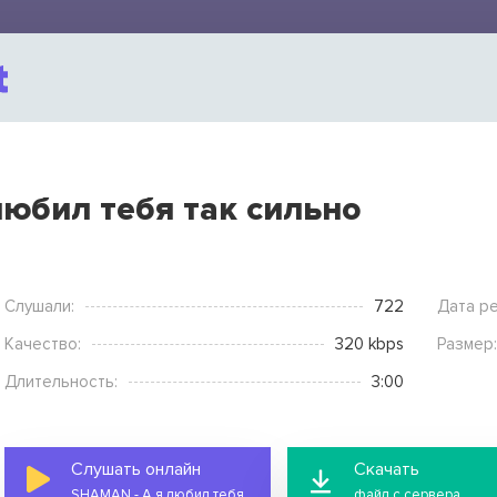
любил тебя так сильно
Слушали:
722
Дата ре
Качество:
320 kbps
Размер:
Длительность:
3:00
Слушать онлайн
Скачать
SHAMAN - А я любил тебя так сильно
файл с сервера