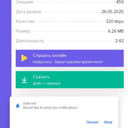
Слушали:
459
Дата релиза:
26.05.2025
Качество:
320 kbps
Размер:
6.26 MB
Длительность:
2:42
Слушать онлайн
Нейросеть - Звучит красиво время лечит
Скачать
файл с сервера
vufer.net
Would like to send you notifications
На этой странице вы можете скачать mp3 песню
Discard
Allow
Нейросеть - Звучит красиво время лечит бесплатно