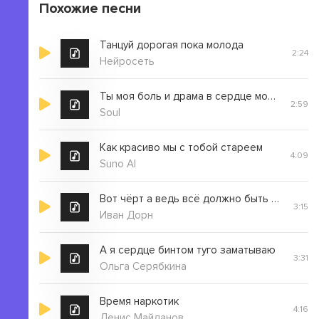
Похожие песни
Танцуй дорогая пока молода
2:24
Нейросеть
Ты моя боль и драма в сердце моем рана
2:59
Soul
Как красиво мы с тобой стареем
4:09
Suno AI
Вот чёрт а ведь всё должно быть красиво
3:15
Иван Дорн
А я сердце бинтом туго заматываю
3:31
Ольга Серябкина
Время наркотик
4:16
Денис Майданов