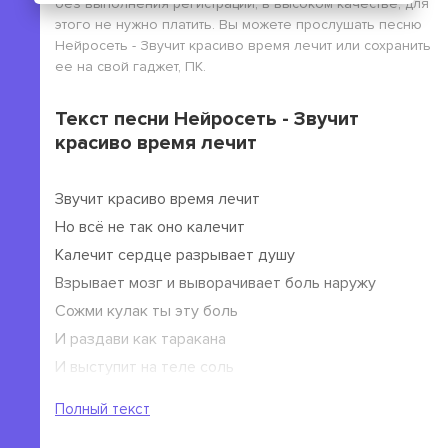
без выполнения регистрации, в высоком качестве, для
этого не нужно платить. Вы можете прослушать песню
Нейросеть - Звучит красиво время лечит или сохранить
ее на свой гаджет, ПК.
Текст песни Нейросеть - Звучит
красиво время лечит
Звучит красиво время лечит
Но всё не так оно калечит
Калечит сердце разрывает душу
Взрывает мозг и выворачивает боль наружу
Сожми кулак ты эту боль
И раздави как таракана
И выступит на теле соль
Но сила воли затянет раны
Полный текст