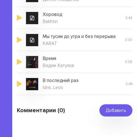
Хоровод
3:42
Bakhtin
Мы тусим до утра и без перерыва
3:30
KARAT
Время
3:38
Вадим Хатухов
В последний раз
2:44
Idris, Leos
Комментарии (0)
Добавить