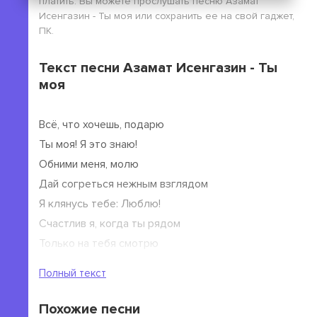
платить. Вы можете прослушать песню Азамат
Исенгазин - Ты моя или сохранить ее на свой гаджет,
ПК.
Текст песни Азамат Исенгазин - Ты
моя
Всё, что хочешь, подарю
Ты моя! Я это знаю!
Обними меня, молю
Дай согреться нежным взглядом
Я клянусь тебе: Люблю!
Счастлив я, когда ты рядом
Только на тебя смотрю
Твоё имя повторяю
Полный текст
Похожие песни