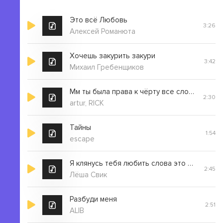
Это всё Любовь
3:26
Алексей Романюта
Хочешь закурить закури
3:42
Михаил Гребенщиков
Мм ты была права к чёрту все слова
2:30
artur, RICK
Тайны
1:54
escape
Я клянусь тебя любить слова это не пустяк
2:45
Лёша Свик
Разбуди меня
2:51
ALIB