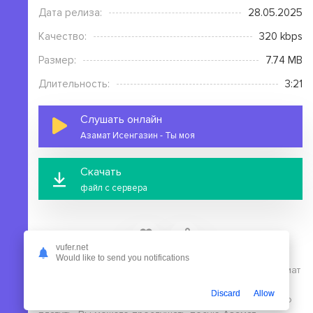
Дата релиза:
28.05.2025
Качество:
320 kbps
Размер:
7.74 MB
Длительность:
3:21
Слушать онлайн
Азамат Исенгазин - Ты моя
Скачать
файл с сервера
vufer.net
Would like to send you notifications
На этой странице вы можете скачать mp3 песню Азамат
Исенгазин - Ты моя бесплатно без выполнения
Discard
Allow
регистрации, в высоком качестве, для этого не нужно