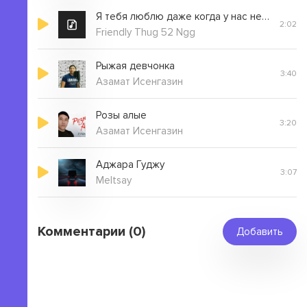
Я тебя люблю даже когда у нас не очень всё
2:02
Friendly Thug 52 Ngg
Рыжая девчонка
3:40
Азамат Исенгазин
Розы алые
3:20
Азамат Исенгазин
Аджара Гуджу
3:07
Meltsay
Комментарии (0)
Добавить