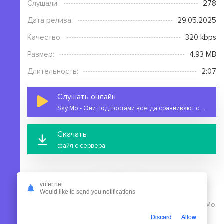
Слушали:
278
Дата релиза:
29.05.2025
Качество:
320 kbps
Размер:
4.93 MB
Длительность:
2:07
Слушать онлайн
Say Mo - Они под постами всегда сравнивают с Сей Мо
Скачать
файл с сервера
vufer.net
Would like to send you notifications
На этой странице вы можете скачать mp3 песню Say Mo
- Они под постами всегда сравнивают с Сей Мо
Discard
Allow