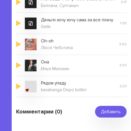
3:17
Бэллана, Султаныч
Деньги хочу хочу сама за всё плачу
1:00
Gelik
Oh-oh
3:00
Люся Чеботина
Она
3:03
Илья Милохин
Рядом упаду
3:07
kavabanga Depo kolibri
Комментарии (0)
Добавить