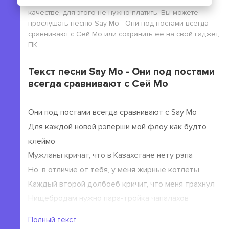
бесплатно без выполнения регистрации, в высоком
качестве, для этого не нужно платить. Вы можете
прослушать песню Say Mo - Они под постами всегда
сравнивают с Сей Мо или сохранить ее на свой гаджет,
ПК.
Текст песни Say Mo - Они под постами
всегда сравнивают с Сей Мо
Они под постами всегда сравнивают с Say Mo
Для каждой новой рэперши мой флоу как будто
клеймо
Мужланы кричат, что в Казахстане нету рэпа
Но, в отличие от тебя, у меня жирные котлеты
Каждый второй долбоёб кричит, что меня трахнул
Нищебродам нужно пара-тройка чапалахов
Я плачу налоги, а ты задолжал за хату
Полный текст
Все, кто со мной рядом, зарабатывают бабки