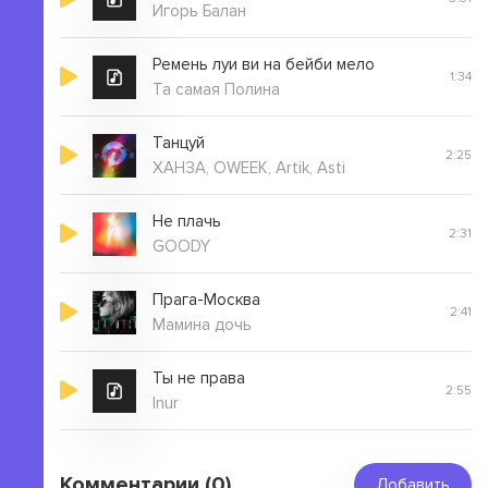
Игорь Балан
Ремень луи ви на бейби мело
1:34
Та самая Полина
Танцуй
2:25
ХАНЗА, OWEEK, Artik, Asti
Не плачь
2:31
GOODY
Прага-Москва
2:41
Мамина дочь
Ты не права
2:55
Inur
Комментарии (0)
Добавить