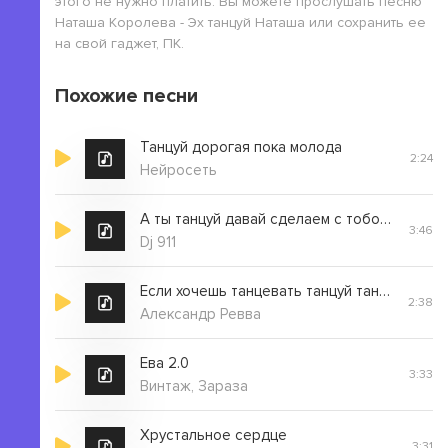
этого не нужно платить. Вы можете прослушать песню
Наташа Королева - Эх танцуй Наташа или сохранить ее
на свой гаджет, ПК.
Похожие песни
Танцуй дорогая пока молода
2:24
Нейросеть
А ты танцуй давай сделаем с тобою рай
3:46
Dj 911
Если хочешь танцевать танцуй танцуй
2:38
Александр Ревва
Ева 2.0
3:33
Винтаж, Зараза
Хрустальное сердце
3:31