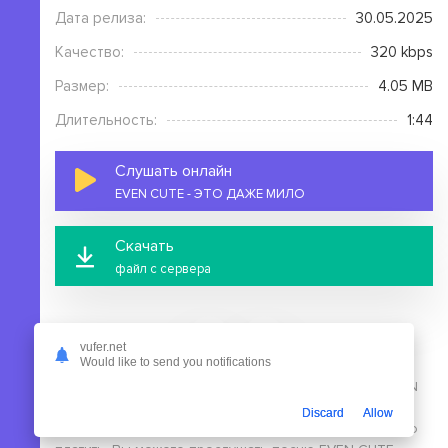
Дата релиза:
30.05.2025
Качество:
320 kbps
Размер:
4.05 MB
Длительность:
1:44
Слушать онлайн
EVEN CUTE - ЭТО ДАЖЕ МИЛО
Скачать
файл с сервера
vufer.net
Would like to send you notifications
На этой странице вы можете скачать mp3 песню EVEN
CUTE - ЭТО ДАЖЕ МИЛО бесплатно без выполнения
Discard
Allow
регистрации, в высоком качестве, для этого не нужно