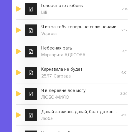
Говорят это любовь
2:14
Теперь ты точно не забудешь меня
Liili
Теперь ты мой враг это даже мило
Я из за тебя теперь не сплю ночами
Теперь ты точно не забудешь меня
2:12
Vopross
Теперь ты мой враг это даже мило
Небесная рать
4:11
Маргарита АДЯСОВА
Карнавала не будет
4:01
25/17, Саграда
Я в деревне всё могу
3:30
ЛЮБО-МИЛО
Давай за жизнь давай, брат до конца
4:10
Любэ