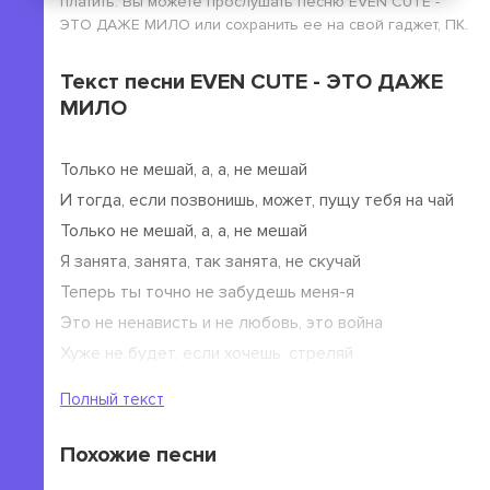
платить. Вы можете прослушать песню EVEN CUTE -
ЭТО ДАЖЕ МИЛО или сохранить ее на свой гаджет, ПК.
Текст песни EVEN CUTE - ЭТО ДАЖЕ
МИЛО
Только не мешай, а, а, не мешай
И тогда, если позвонишь, может, пущу тебя на чай
Только не мешай, а, а, не мешай
Я занята, занята, так занята, не скучай
Теперь ты точно не забудешь меня-я
Это не ненависть и не любовь, это война
Хуже не будет, если хочешь, стреляй
Это не ненависть и не любовь, это война
Полный текст
Это война это война
Похожие песни
Это война это война