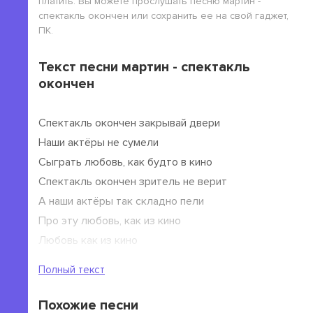
платить. Вы можете прослушать песню мартин -
спектакль окончен или сохранить ее на свой гаджет,
ПК.
Текст песни мартин - спектакль
окончен
Спектакль окончен закрывай двери
Наши актёры не сумели
Сыграть любовь, как будто в кино
Спектакль окончен зритель не верит
А наши актёры так складно пели
Про эту любовь, как из кино
Любовь как из кино
Полный текст
Стоп снято снимай с лица фальшивые взгляды
Стоп снято больше нам не нужно быть рядом
Похожие песни