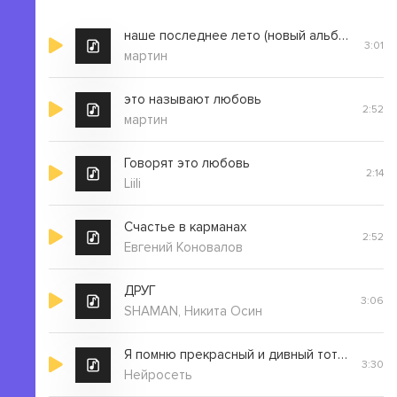
Стоп снято мы не в планах друг у друга на завтра
Одинокий ужин одинокий завтрак
наше последнее лето (новый альбом 2025)
3:01
Нашу историю запомню навсегда
мартин
И друг у друга в титрах наши имена
это называют любовь
Но мы не выдержим сезон под номером два
2:52
мартин
Ведь это всё была игра
Говорят это любовь
2:14
Liili
Счастье в карманах
2:52
Евгений Коновалов
ДРУГ
3:06
SHAMAN, Никита Осин
Я помню прекрасный и дивный тот сон
3:30
Нейросеть