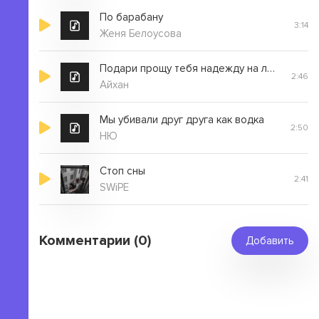
По барабану
3:14
Женя Белоусова
Подари прощу тебя надежду на любовь мне
2:46
Айхан
Мы убивали друг друга как водка
2:50
НЮ
Стоп сны
2:41
SWiPE
Комментарии (0)
Добавить