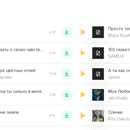
2:47
Мари Кра
Как же мне рассказать о своих чувствах ему hardstyle remix
100 сюжет
2:19
SAMILIA
ре цветных огней
А ты как 
3:56
зарова
opium.
ка ты сильно в меня
Моя Любо
2:45
Jah Khalib
оне земли
Спички
4:11
Rita Dakot