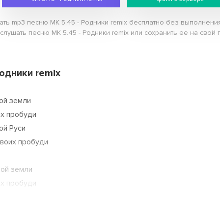
ать mp3 песню МК 5.45 - Родники remix бесплатно без выполнения
слушать песню МК 5.45 - Родники remix или сохранить ее на свой г
Родники remix
ой земли
их пробуди
ой Руси
своих пробуди
той земли
их пробуди
 с меня смой
й с меня ты весь недуг