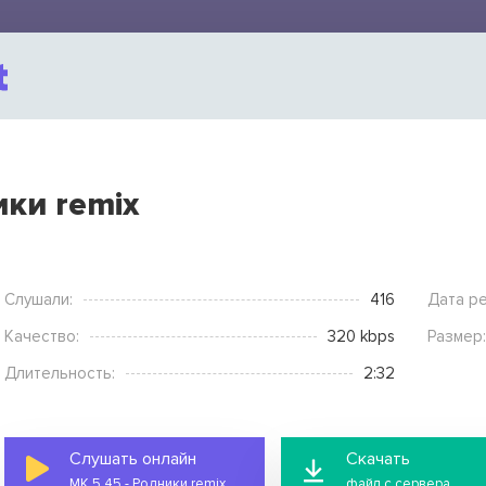
ики remix
Слушали:
416
Дата ре
Качество:
320 kbps
Размер:
Длительность:
2:32
Слушать онлайн
Скачать
МК 5.45 - Родники remix
файл с сервера