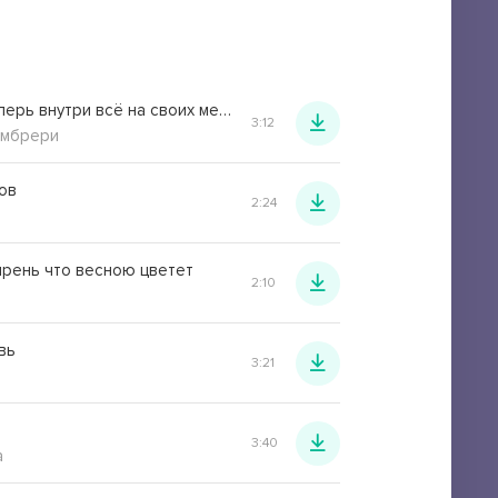
Просто теперь внутри всё на своих местах
3:12
ймбрери
ов
2:24
сирень что весною цветет
2:10
вь
3:21
3:40
a