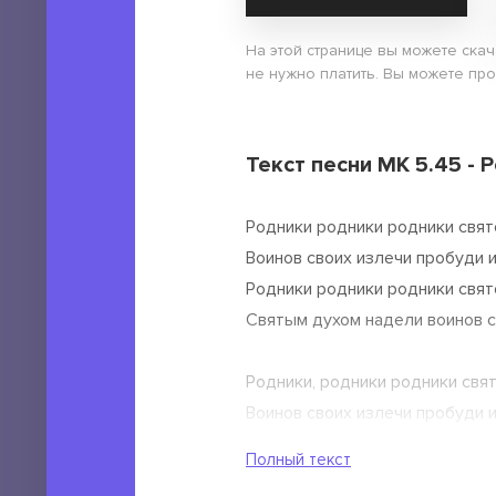
На этой странице вы можете скач
не нужно платить. Вы можете про
Текст песни МК 5.45 - 
Родники родники родники свят
Воинов своих излечи пробуди 
Родники родники родники свят
Святым духом надели воинов 
Родники, родники родники свя
Воинов своих излечи пробуди 
Напои меня живой тяжесть боя
Полный текст
Смой усталость с моих рук смо