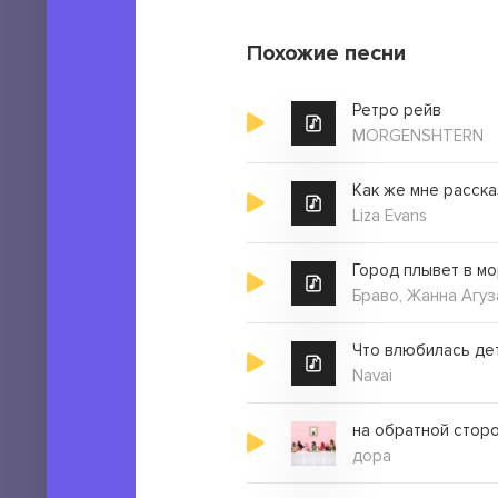
Похожие песни
Ретро рейв
MORGENSHTERN
Liza Evans
Город плывет в мо
Браво, Жанна Агу
Что влюбилась дет
Navai
на обратной стор
дора