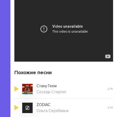
Похожие песни
Стану Геем
2:15
Соседи Стерпят
ZODIAC
2:51
Ольга Серябкина