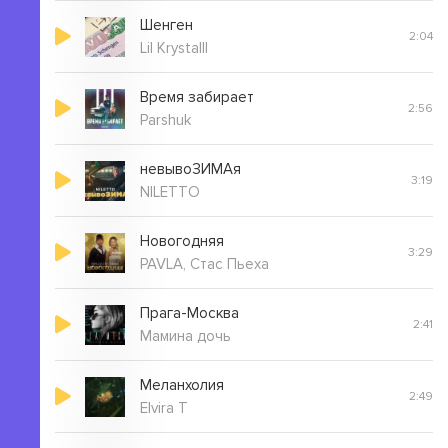
Шенген
2:04
Lil Krystalll
Время забирает
2:56
Parshuk
невывоЗИМАя
3:19
NILETTO
Новогодняя
3:29
PAVLA, Стас Пьеха
Прага-Москва
2:41
Мамина дочь
Меланхолия
2:49
Elvira T