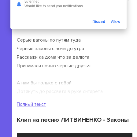
платить. Вы можете прослушать песню ЛИТВИНЕНКО -
vufer.net
Would like to send you notifications
Законы или сохранить ее на свой гаджет, ПК.
Текст песни ЛИТВИНЕНКО - Законы
Discard
Allow
Серые вагоны по путям туда
Черные законы с ночи до утра
Расскажи ка дома что за делюга
Принимали ночью черные друзья
А нам бы только с тобой
Дотянуть до рассвета в руке сигарета
Так медленно где-то пропал
Полный текст
Клип на песню ЛИТВИНЕНКО - Законы