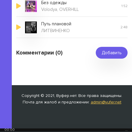
Без одежды
1:52
Volodya, OVERHILL
Путь плановой
2:48
ЛИТВИНЕНКО
Комментарии (0)
Добавить
Copyright © 2021, Вуфер.нет. Все права защищены.
Почта для жалоб и предложении:
admin@vufer.net
00:00
…