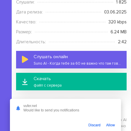
Слушали:
1 825
Дата релиза:
03.06.2025
Качество:
320 kbps
Размер:
6.24 MB
Длительность:
2:42
Слушать онлайн
Suno AI - Когда тебе за 60 не важно что там говорят
Скачать
файл с сервера
vufer.net
Would like to send you notifications
На этой странице вы можете скачать mp3 песню Suno AI
Discard
Allow
- Когда тебе за 60 не важно что там говорят бесплатно