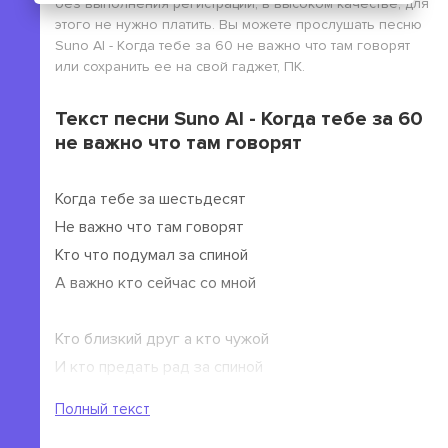
без выполнения регистрации, в высоком качестве, для
этого не нужно платить. Вы можете прослушать песню
Suno AI - Когда тебе за 60 не важно что там говорят
или сохранить ее на свой гаджет, ПК.
Текст песни Suno AI - Когда тебе за 60
не важно что там говорят
Когда тебе за шестьдесят
Не важно что там говорят
Кто что подумал за спиной
А важно кто сейчас со мной
Кто близкий друг а кто чужой
И кто предать рад за спиной
Совсем не важен сплетен круг
Полный текст
А важно чтоб был рядом друг