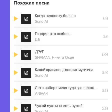
Похожие песни
Когда человеку больно
1:48
Suno AI
Говорят это любовь
2:14
Liili
ДРУГ
3:06
SHAMAN, Никита Осин
Какой красавец говорят мужчина
2:40
Suno AI
Лето забери меня туда где песок море
2:35
ANIVAR
Чужой мужчина есть чужой
2:28
Suno AI