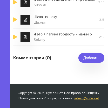
3:56
Suno AI
Щека на щеку
2:15
Шарлот
Я это я папина гордость и мамин романтик
2:19
Solway
Комментарии (0)
Добавить
Copyright © 2021, Вуфер.нет. Все права защищены.
Почта для жалоб и предложении:
admin@vufer.net