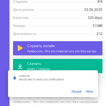
Слушали:
414
Дата релиза:
03.06.2025
Качество:
320 kbps
Размер:
5.1 MB
Длительность:
2:12
Слушать онлайн
Нейросеть - Это кто повесил нос кто без настроения
Скачать
файл с сервера
vufer.net
Would like to send you notifications
Discard
Allow
На этой странице вы можете скачать mp3 песню
Нейросеть - Это кто повесил нос кто без настроения