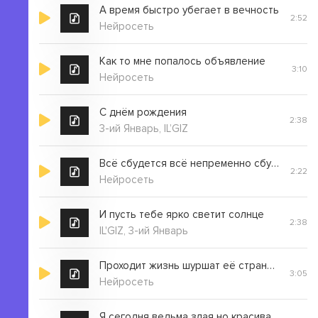
А время быстро убегает в вечность
2:52
Нейросеть
Как то мне попалось объявление
3:10
Нейросеть
С днём рождения
2:38
3-ий Январь, IL’GIZ
Всё сбудется всё непременно сбудется
2:22
Нейросеть
И пусть тебе ярко светит солнце
2:38
IL'GIZ, 3-ий Январь
Проходит жизнь шуршат её страницы
3:05
Нейросеть
Я сегодня ведьма злая но красивая какая