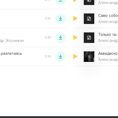
Александр
Само собо
3:15
Александр
Только ты
3:43
ндр Эгромжан
Александр
 разлетаясь
Аквадиско
3:25
Александр