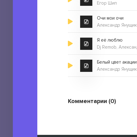
Егор Шип
Очи мои очи
Александр Янущик
Я её люблю
Dj Remob, Алекса
Белый цвет акации
Александр Янущик
Комментарии (0)