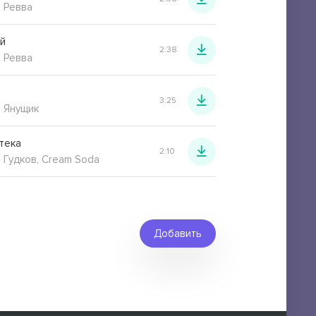
 Ревва
й
2:38
 Ревва
3:25
 Янущик
тека
2:10
 Гудков, Cream Soda
Добавить