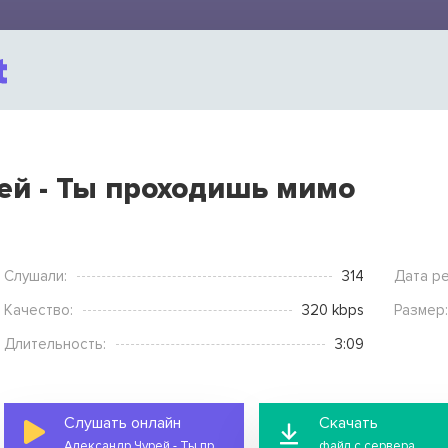
ей - Ты проходишь мимо
Слушали:
314
Дата ре
Качество:
320 kbps
Размер:
Длительность:
3:09
Слушать онлайн
Скачать
Александр Чурей - Ты проходишь мимо
файл с сервера