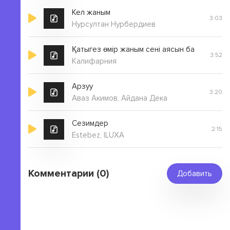
Кел жаным
3:03
Нурсултан Нурбердиев
Қатыгез өмір жаным сені аясын ба
3:52
Калифарния
Арзуу
3:20
Аваз Акимов, Айдана Дека
Сезимдер
2:15
Estebez, ILUXA
Комментарии (0)
Добавить