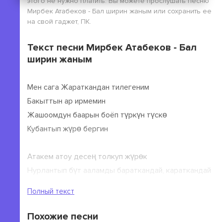
этого не нужно платить. Вы можете прослушать песню
Мирбек Атабеков - Бал ширин жаным или сохранить ее
на свой гаджет, ПК.
Текст песни Мирбек Атабеков - Бал
ширин жаным
Мен сага Жараткандан тилегеним
Бакыттын ар ирмемин
Жашоомдун баарын боёп түркүн түскө
Кубантып жүрө бергин
Атакем атоу десең толкуп жүрөк
Нурлантып бүт ааламды бараткандай, караткандай
Полный текст
Бал ширин жаным сага арнадым
Бүт өмүрүм баарын
Похожие песни