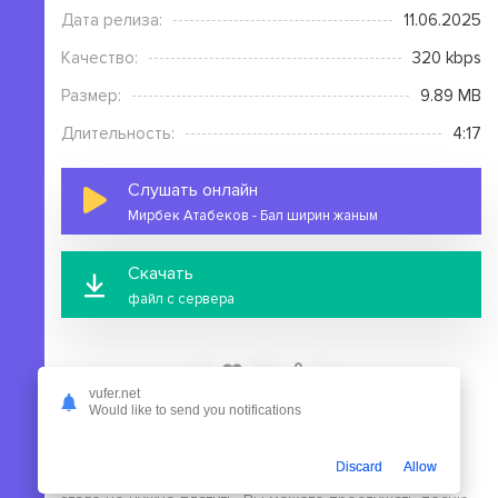
Дата релиза:
11.06.2025
Качество:
320 kbps
Размер:
9.89 MB
Длительность:
4:17
Слушать онлайн
Мирбек Атабеков - Бал ширин жаным
Скачать
файл с сервера
vufer.net
Would like to send you notifications
На этой странице вы можете скачать mp3 песню
Мирбек Атабеков - Бал ширин жаным бесплатно без
Discard
Allow
выполнения регистрации, в высоком качестве, для