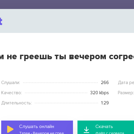
м не греешь ты вечером согр
Слушали:
266
Дата ре
Качество:
320 kbps
Размер:
Длительность:
1:29
Слушать онлайн
Скачать
Татем - Вечером не греешь ты вечером согреет кофе
файл с сервера