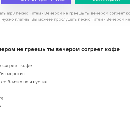
чать mp3 песню Татем - Вечером не греешь ты вечером согреет 
не нужно платить. Вы можете прослушать песню Татем - Вечером 
ечером не греешь ты вечером согреет кофе
м согреет кофе
ебя напротив
 ее близко но я пустил
та
у