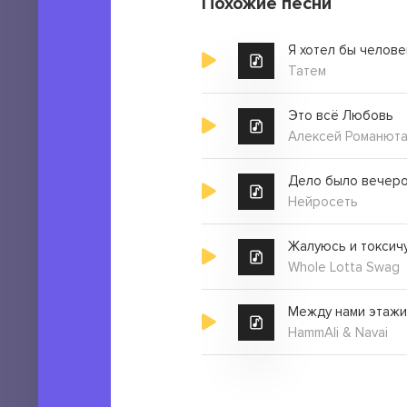
Похожие песни
Татем
Это всё Любовь
Алексей Романют
Дело было вечеро
Нейросеть
Whole Lotta Swag
HammAli & Navai