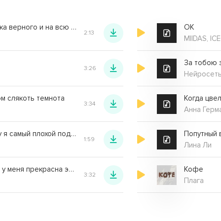
Я хотел бы человека верного и на всю жизнь
ОК
2:13
MIIDAS, I
За тобою 
3:26
а
Нейросет
м слякоть темнота
3:34
Анна Герм
Жалуюсь и токсичу я самый плохой подарок
Попутный 
1:59
Лина Ли
Между нами этажи у меня прекрасна эта жизнь
Кофе
3:32
Плага