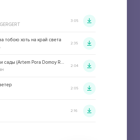
3:05
CEGERGERT
за тобою хоть на край света
2:35
ь
Когда цвели сады (Artem Pora Domoy Remix)
2:04
ан
ветер
2:05
2:16