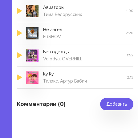
Авиаторы
1:00
Тима Белорусских
Не ангел
2:20
ERSHOV
Без одежды
1:52
Volodya, OVERHILL
Ку Ку
2:13
Тилэкс, Артур Бабич
Комментарии (0)
Добавить