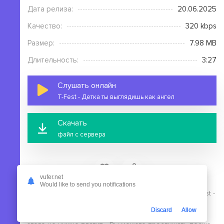
Дата релиза:
20.06.2025
Качество:
320 kbps
Размер:
7.98 MB
Длительность:
3:27
Слушать онлайн
T-Fest - Детка ты выглядишь как ангел
Скачать
файл с сервера
vufer.net
Would like to send you notifications
На этой странице вы можете скачать mp3 песню T-Fest -
Детка ты выглядишь как ангел бесплатно без
Discard
Allow
выполнения регистрации, в высоком качестве, для