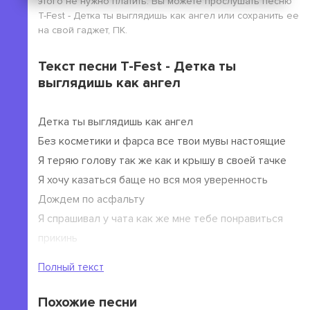
этого не нужно платить. Вы можете прослушать песню
T-Fest - Детка ты выглядишь как ангел или сохранить ее
на свой гаджет, ПК.
Текст песни T-Fest - Детка ты
выглядишь как ангел
Детка ты выглядишь как ангел
Без косметики и фарса все твои мувы настоящие
Я теряю голову так же как и крышу в своей тачке
Я хочу казаться баще но вся моя уверенность
Дождем по асфальту
Я спрашивал у чата как же мне тебе понравиться
прикинь
Мои пацаны рычат как собаки прикинь
Полный текст
Я не знаю как тебя к себе позвать
Похожие песни