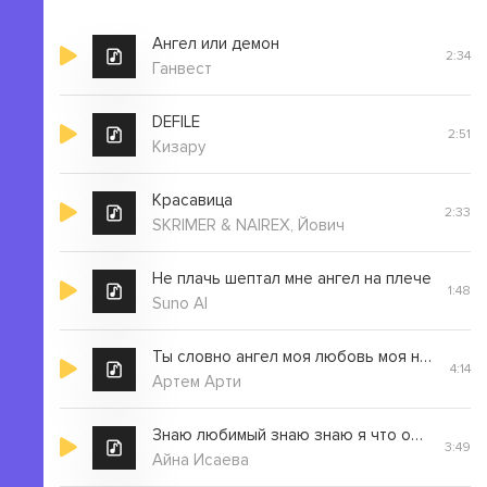
Ангел или демон
2:34
Ганвест
DEFILE
2:51
Кизару
Красавица
2:33
SKRIMER & NAIREX, Йович
Не плачь шептал мне ангел на плече
1:48
Suno AI
Ты словно ангел моя любовь моя невеста
4:14
Артем Арти
Знаю любимый знаю знаю я что открываю тайну
3:49
Айна Исаева