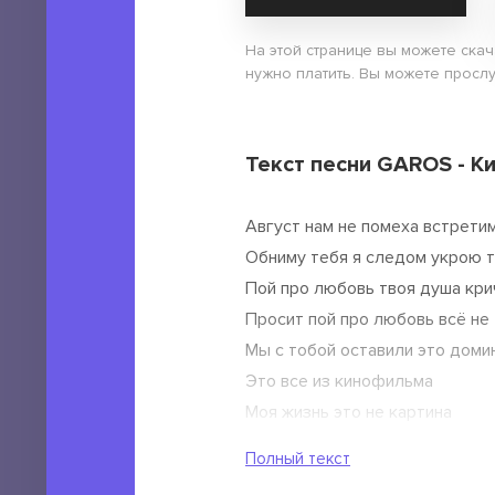
На этой странице вы можете ска
нужно платить. Вы можете просл
Текст песни GAROS - 
Август нам не помеха встрети
Обниму тебя я следом укрою 
Пой про любовь твоя душа крич
Просит пой про любовь всё не
Мы с тобой оставили это домин
Это все из кинофильма
Моя жизнь это не картина
Я написал все на стене
Полный текст