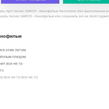
чать mp3 песню GAROS - Кинофильм бесплатно без выполнения рег
ушать песню GAROS - Кинофильм или сохранить ее на свой гаджет,
Кинофильм
мся этим летом
тёплым пледом
ит все не то
 то
о все не то все не то