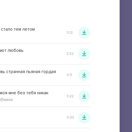
 стало тем летом
3:12
ают любовь
2:52
вь странная пьяная гордая
3:11
моя мне без тебя никак
3:22
ыбкина
3:03