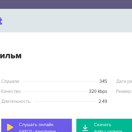
фильм
Слушали:
345
Дата ре
Качество:
320 kbps
Размер:
Длительность:
2:49
Слушать онлайн
Скачать
GAROS - Кинофильм
файл с сервера