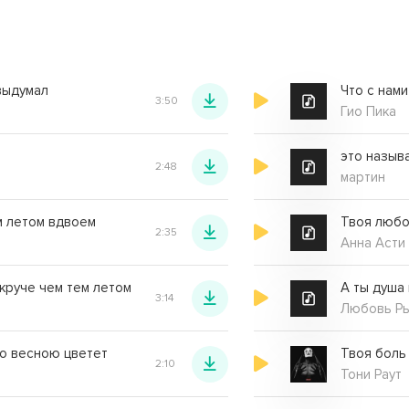
выдумал
Что с нами
3:50
Гио Пика
это назыв
2:48
мартин
м летом вдвоем
Твоя любо
2:35
Анна Асти
круче чем тем летом
А ты душа 
3:14
Любовь Р
то весною цветет
Твоя боль
2:10
Тони Раут