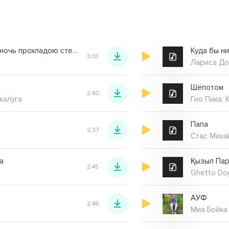
На деревне туман ночь прохладою стелется
3:01
Лариса До
Шёпотом
2:40
калуга
Гио Пика, 
Папа
2:37
Стас Миха
а
Қызыл Пар
2:45
Ghetto Do
АУФ
2:46
Миа Бойка