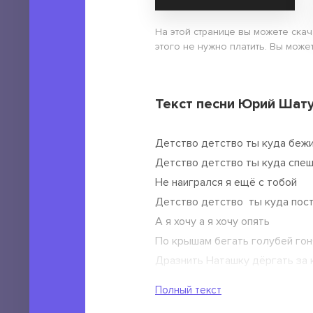
На этой странице вы можете ска
этого не нужно платить. Вы може
Текст песни Юрий Шату
Детство детство ты куда беж
Детство детство ты куда спе
Не наигрался я ещё с тобой
Детство детство ты куда пос
А я хочу а я хочу опять
По крышам бегать голубей гон
Дразнить Наташку дёргать за 
На самокате мчаться по двору
Полный текст