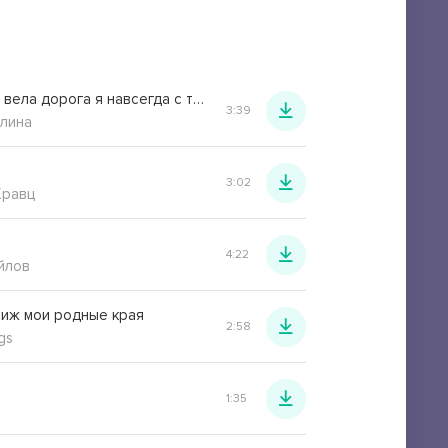
Куда бы ни вела дорога я навсегда с тобой
3:39
лина
3:02
Кравц
4:22
йлов
иж мои родные края
2:58
gs
1:35