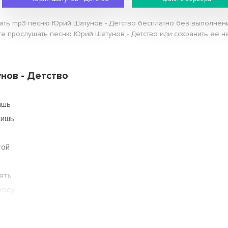
чать mp3 песню Юрий Шатунов - Детство бесплатно без выполнени
те прослушать песню Юрий Шатунов - Детство или сохранить ее на
нов - Детство
ишь
шишь
той
ять
косу