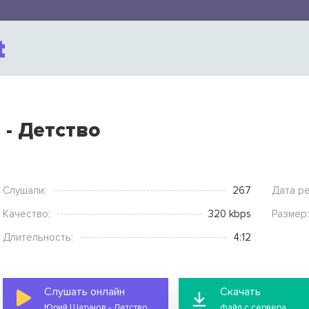
- Детство
Слушали:
267
Дата ре
Качество:
320 kbps
Размер:
Длительность:
4:12
Слушать онлайн
Скачать
Юрий Шатунов - Детство
файл с сервера