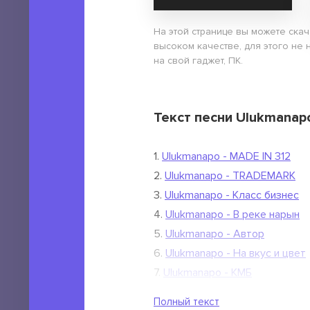
На этой странице вы можете ска
высоком качестве, для этого не 
на свой гаджет, ПК.
Текст песни Ulukmanap
1.
Ulukmanapo - MADE IN 312
2.
Ulukmanapo - TRADEMARK
3.
Ulukmanapo - Класс бизнес
4.
Ulukmanapo - В реке нарын
5.
Ulukmanapo - Автор
6.
Ulukmanapo - На вкус и цвет
7.
Ulukmanapo - КМБ
8.
Ulukmanapo - Выбор
Полный текст