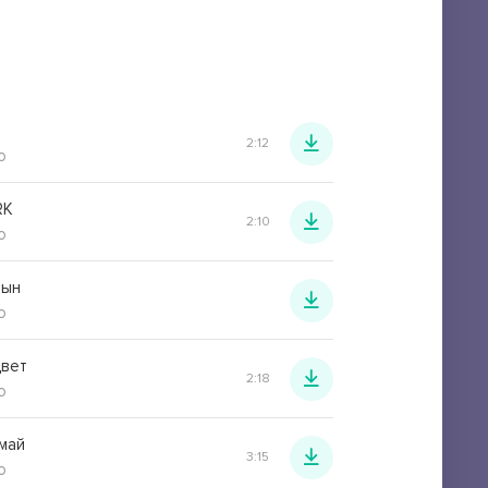
2:12
o
RK
2:10
o
рын
o
цвет
2:18
o
имай
3:15
o