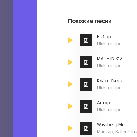
9.
Ulukmanapo - Шанс
10.
Ulukmanapo - Once upon a t
11.
Ulukmanapo - Day by day
Похожие песни
12. Ulukmanapo - Is life
Выбор
Ulukmanapo
MADE IN 312
Ulukmanapo
Класс бизнес
Ulukmanapo
Автор
Ulukmanapo
Waysberg Music
Мансар, Baller, Ul