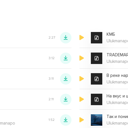
ime
КМБ
2:27
Ulukmanap
TRADEMA
3:12
Ulukmanap
В реке на
3:11
Ulukmanap
На вкус и 
2:11
Ulukmanap
Так и пон
1:52
ukmanapo
Ulukmanap