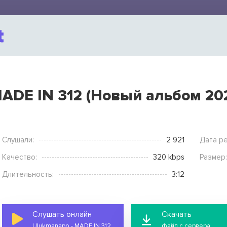
MADE IN 312 (Новый альбом 20
Слушали:
2 921
Дата ре
Качество:
320 kbps
Размер:
Длительность:
3:12
Слушать онлайн
Скачать
Ulukmanapo - MADE IN 312 (Новый альбом 2025)
файл с сервера