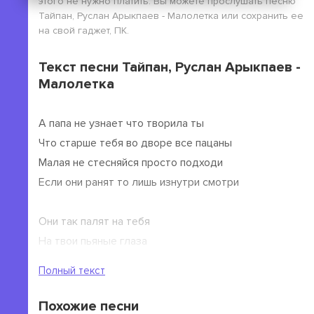
этого не нужно платить. Вы можете прослушать песню
Тайпан, Руслан Арыкпаев - Малолетка или сохранить ее
на свой гаджет, ПК.
Текст песни Тайпан, Руслан Арыкпаев -
Малолетка
А папа не узнает что творила ты
Что старше тебя во дворе все пацаны
Малая не стесняйся просто подходи
Если они ранят то лишь изнутри смотри
Они так палят на тебя
На твои пьяные глаза
А ты влюбиться мечтала чтоб раз и навсегда
Полный текст
Но они все балаболы да да да
Похожие песни