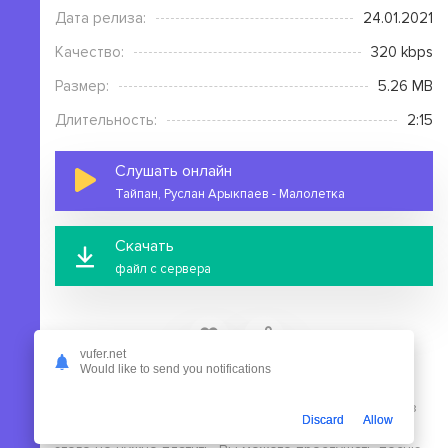
Дата релиза:
24.01.2021
Качество:
320 kbps
Размер:
5.26 MB
Длительность:
2:15
Слушать онлайн
Тайпан, Руслан Арыкпаев - Малолетка
Скачать
файл с сервера
vufer.net
Would like to send you notifications
На этой странице вы можете скачать mp3 песню
Тайпан, Руслан Арыкпаев - Малолетка бесплатно без
Discard
Allow
выполнения регистрации, в высоком качестве, для