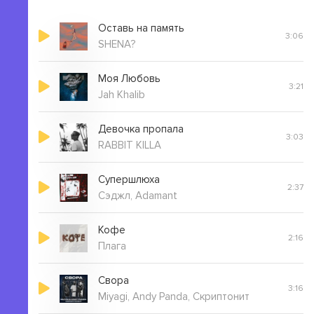
Мало малолетка девочка конфетка
Мало малолетка обнять бы тебя крепко
Оставь на память
3:06
Мало малолетка девочка кокетка
SHENA?
Мало малолетка влюбляться в тебя вредно
Моя Любовь
3:21
Jah Khalib
Девочка пропала
3:03
RABBIT KILLA
Супершлюха
2:37
Сэджл, Adamant
Кофе
2:16
Плага
Свора
3:16
Miyagi, Andy Panda, Скриптонит