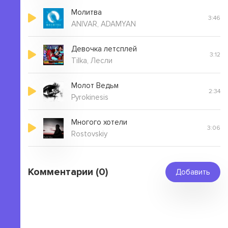
Молитва
3:46
ANIVAR, ADAMYAN
Девочка летсплей
3:12
Tilka, Лесли
Молот Ведьм
2:34
Pyrokinesis
Многого хотели
3:06
Rostovskiy
Комментарии (0)
Добавить