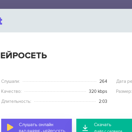
 НЕЙРОСЕТЬ
Слушали:
264
Дата ре
Качество:
320 kbps
Размер:
Длительность:
2:03
Слушать онлайн
Скачать
BAD BARBIE - НЕЙРОСЕТЬ
файл с сервера