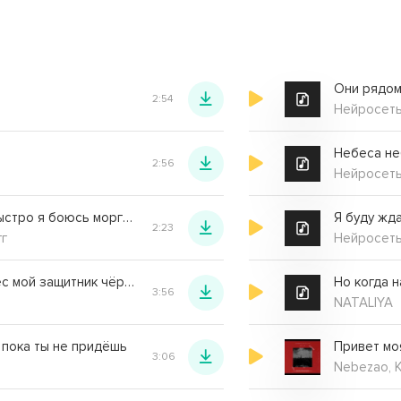
Они рядом
2:54
Нейросет
Небеса не
2:56
Нейросет
Время летит так быстро я боюсь моргать
Я буду жда
2:23
гг
Нейросет
Я не демон и не бес мой защитник чёрный лес
Но когда н
3:56
NATALIYA
 пока ты не придёшь
Привет мо
3:06
Nebezao, K