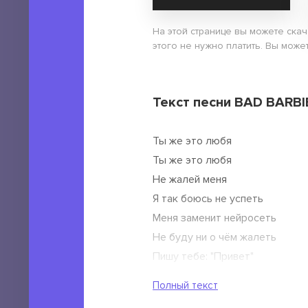
На этой странице вы можете ска
этого не нужно платить. Вы може
Текст песни BAD BARB
Ты же это любя
Ты же это любя
Не жалей меня
Я так боюсь не успеть
Меня заменит нейросеть
Не буду ни о чём жалеть
Пишу тебе: "Привет"
Я так боюсь не успеть
Полный текст