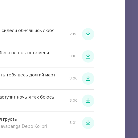
 сидели обнявшись любя
2:19
ь
беса не оставьте меня
3:16
ь
ть тебя весь долгий март
3:06
ь
аступит ночь я так боюсь
3:00
я грусть
3:01
avabanga Depo Kolibri