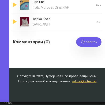
Пустяк
3:20
Гуф, Murovei, Dina RAF
Атака Кота
3:01
SP4K, ЛСП
Комментарии (0)
Добавить
Copyright © 2021, Вуфер.нет. Все права защищены.
Почта для жалоб и предложении:
admin@vufer.net
00:00
…