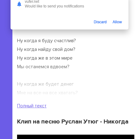
платить. Вы можете прослушать песню Руслан Утюг -
vufer.net
Would like to send you notifications
Никогда или сохранить ее на свой гаджет, ПК.
Текст песни Руслан Утюг - Никогда
Discard
Allow
Ну когда я буду счастлив?
Ну когда найду свой дом?
Ну когда же в этом мире
Мы останемся вдвоем?
Ну когда же будет денег
Мне на все-на все хватать?
Ну когда я наконец смогу
Полный текст
Тебя поцеловать?
Клип на песню Руслан Утюг - Никогда
(Никогда) У нас не будет всего, что хотим
(Никогда) Мы всю планету не облетим