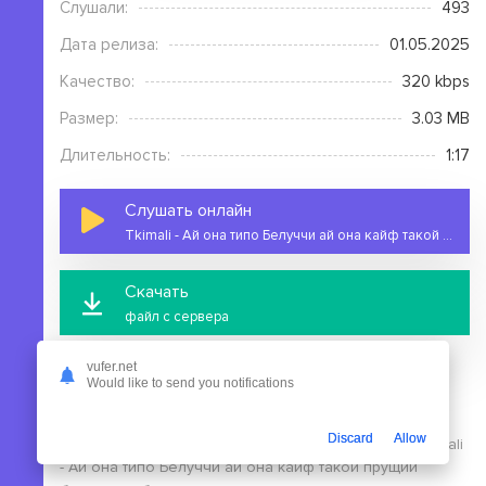
Слушали:
493
Дата релиза:
01.05.2025
Качество:
320 kbps
Размер:
3.03 MB
Длительность:
1:17
Слушать онлайн
Tkimali - Ай она типо Белуччи ай она кайф такой прущий
Скачать
файл с сервера
vufer.net
Would like to send you notifications
Discard
Allow
На этой странице вы можете скачать mp3 песню Tkimali
- Ай она типо Белуччи ай она кайф такой прущий