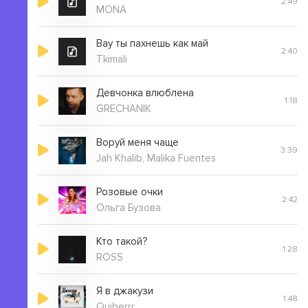
2:49
MONA
Вау ты пахнешь как май
2:40
Tkimali
Девчонка влюблена
1:18
GRECHANIK
Воруй меня чаще
3:39
Jah Khalib, Malika Fuentes
Розовые очки
2:42
Ольга Бузова
Кто такой?
1:28
ROSS
Я в джакузи
1:48
Quiberrr