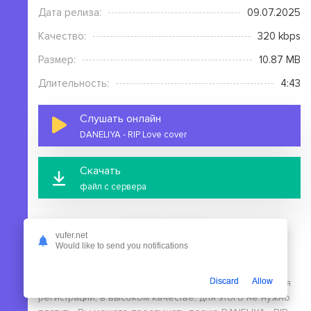
Дата релиза:
09.07.2025
Качество:
320 kbps
Размер:
10.87 MB
Длительность:
4:43
Слушать онлайн
DANELIYA - RIP Love cover
Скачать
файл с сервера
vufer.net
Would like to send you notifications
На этой странице вы можете скачать mp3 песню
Discard
Allow
DANELIYA - RIP Love cover бесплатно без выполнения
регистрации, в высоком качестве, для этого не нужно