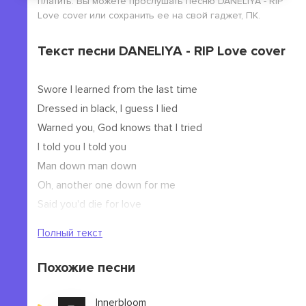
платить. Вы можете прослушать песню DANELIYA - RIP
Love cover или сохранить ее на свой гаджет, ПК.
Текст песни DANELIYA - RIP Love cover
Swore I learned from the last time
Dressed in black, I guess I lied
Warned you, God knows that I tried
I told you I told you
Man down man down
Oh, another one down for me
Said you'd die for love
But I never loved you, sorry
Полный текст
Похожие песни
Innerbloom