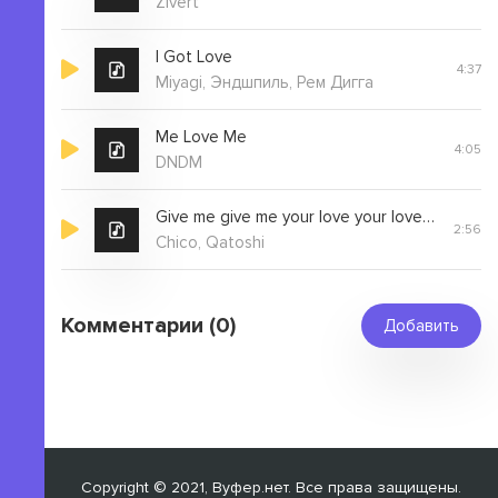
Zivert
I Got Love
4:37
Miyagi, Эндшпиль, Рем Дигга
Me Love Me
4:05
DNDM
Give me give me your love your love so crazy
2:56
Chico, Qatoshi
Комментарии (0)
Добавить
Copyright © 2021, Вуфер.нет. Все права защищены.