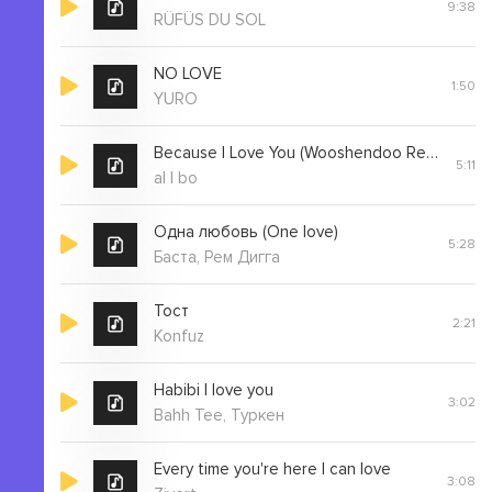
9:38
RÜFÜS DU SOL
NO LOVE
1:50
YURO
Because I Love You (Wooshendoo Remix)
5:11
al l bo
Одна любовь (One love)
5:28
Баста, Рем Дигга
Тост
2:21
Konfuz
Habibi I love you
3:02
Bahh Tee, Туркен
Every time you're here I can love
3:08