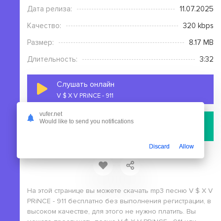
Дата релиза:
11.07.2025
Качество:
320 kbps
Размер:
8.17 MB
Длительность:
3:32
Слушать онлайн
V $ X V PRiNCE - 911
vufer.net
Скачать
Would like to send you notifications
файл с сервера
Discard
Allow
На этой странице вы можете скачать mp3 песню V $ X V
PRiNCE - 911 бесплатно без выполнения регистрации, в
высоком качестве, для этого не нужно платить. Вы