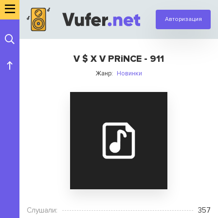
Авторизация
V $ X V PRiNCE - 911
Жанр:
Новинки
Слушали:
357