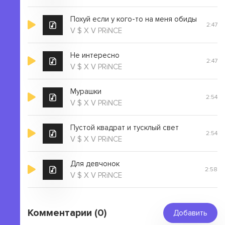
Похуй если у кого-то на меня обиды
2:47
V $ X V PRiNCE
Не интересно
2:47
V $ X V PRiNCE
Мурашки
2:54
V $ X V PRiNCE
Пустой квадрат и тусклый свет
2:54
V $ X V PRiNCE
Для девчонок
2:58
V $ X V PRiNCE
Комментарии (0)
Добавить