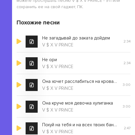
можете прослушать песню V $ X V PRiNCE - 911 или
сохранить ее на свой гаджет, ПК.
Похожие песни
Не загадывай до заката дойдем
2:34
V $ X V PRiNCE
Не ори
2:34
V $ X V PRiNCE
Она хочет расслабиться на кровати валяется
3:00
V $ X V PRiNCE
Она круче моя девочка хулиганка
3:00
V $ X V PRiNCE
Похуй на тебя и на всех твоих бандитов
2:47
V $ X V PRiNCE