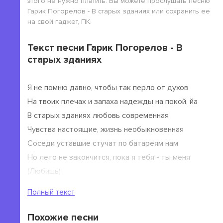
этого не нужно платить. Вы можете прослушать песню
Гарик Погорелов - В старых зданиях или сохранить ее
на свой гаджет, ПК.
Текст песни Гарик Погорелов - В
старых зданиях
Я не помню давно, чтобы так перло от духов
На твоих плечах и запаха надежды на покой, йа
В старых зданиях любовь современная
Чувства настоящие, жизнь необыкновенная
Соседи уставшие стучат по батареям нам
Но лето не закончится, пока я тебя - ты меня
(Любишь)
В старых зданиях любовь современная
Полный текст
Похожие песни