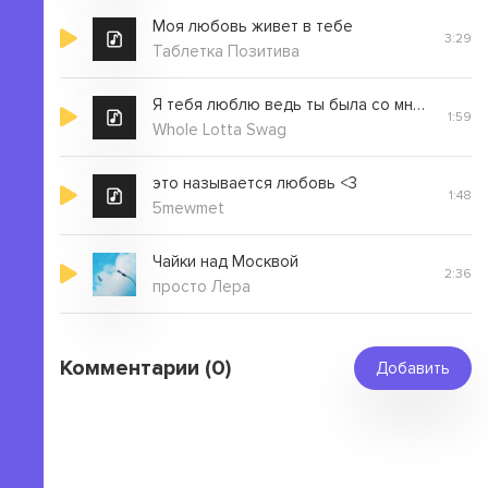
Моя любовь живет в тебе
3:29
Таблетка Позитива
Я тебя люблю ведь ты была со мной в подвалах
1:59
Whole Lotta Swag
это называется любовь <3
1:48
5mewmet
Чайки над Москвой
2:36
просто Лера
Комментарии (0)
Добавить