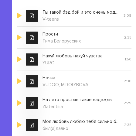
Ты такой бэд бой и это очень модно
3:08
V-teens
Прости
2:35
Тима Белорусских
Нахуй любовь нахуй чувства
1:50
YURO
Ночка
2:38
VUDOO, MIROLYBOVA
На лето простые такие надежды
2:29
Zlatentsia
Моя любовь люблю тебя сильно бей
2:35
был(а)давно