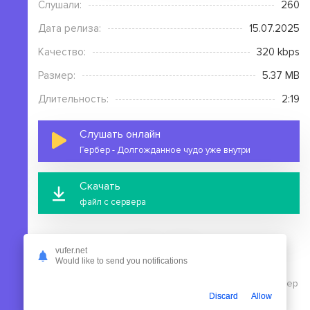
Слушали:
260
Дата релиза:
15.07.2025
Качество:
320 kbps
Размер:
5.37 MB
Длительность:
2:19
Слушать онлайн
Гербер - Долгожданное чудо уже внутри
Скачать
файл с сервера
vufer.net
Would like to send you notifications
На этой странице вы можете скачать mp3 песню Гербер
Discard
Allow
- Долгожданное чудо уже внутри бесплатно без