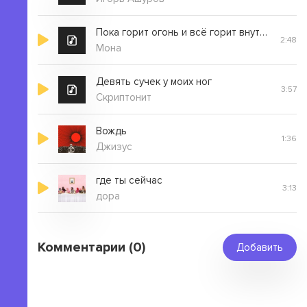
Пока горит огонь и всё горит внутри
2:48
Мона
Девять сучек у моих ног
3:57
Скриптонит
Вождь
1:36
Джизус
где ты сейчас
3:13
дора
Комментарии (0)
Добавить