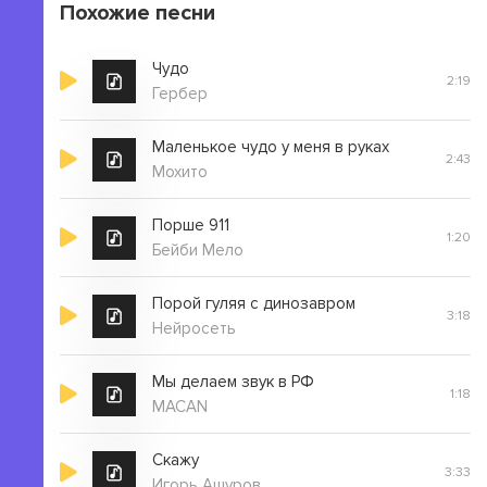
Похожие песни
Чудо
2:19
Гербер
Маленькое чудо у меня в руках
2:43
Мохито
Порше 911
1:20
Бейби Мело
Порой гуляя с динозавром
3:18
Нейросеть
Мы делаем звук в РФ
1:18
MACAN
Скажу
3:33
Игорь Ашуров