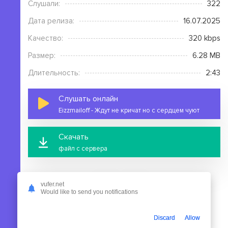
Слушали:
322
Дата релиза:
16.07.2025
Качество:
320 kbps
Размер:
6.28 MB
Длительность:
2:43
Слушать онлайн
Eizzmailoff - Ждут не кричат но с сердцем чуют
Скачать
файл с сервера
vufer.net
Would like to send you notifications
На этой странице вы можете скачать mp3 песню
Discard
Allow
Eizzmailoff - Ждут не кричат но с сердцем чуют