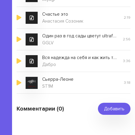
Счастье это
2:19
Анастасия Созоник
Один раз в год сады цветут ultrafunk
2:56
GGLV
Вся надежда на себя и как жить тебе решать
3:36
Дабро
Сьерра-Леоне
3:18
ST1M
Комментарии (0)
Добавить