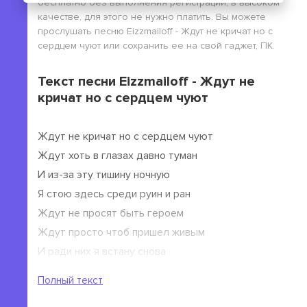
бесплатно без выполнения регистрации, в высоком
качестве, для этого не нужно платить. Вы можете
прослушать песню Eizzmailoff - Ждут не кричат но с
сердцем чуют или сохранить ее на свой гаджет, ПК.
Текст песни Eizzmailoff - Ждут не
кричат но с сердцем чуют
Ждут не кричат но с сердцем чуют
Ждут хоть в глазах давно туман
И из-за эту тишину ночную
Я стою здесь среди руин и ран
Ждут не просят быть героем
Ждут просто чтоб пришел живым
И ради них я встану снова
И ради них я буду им
Полный текст