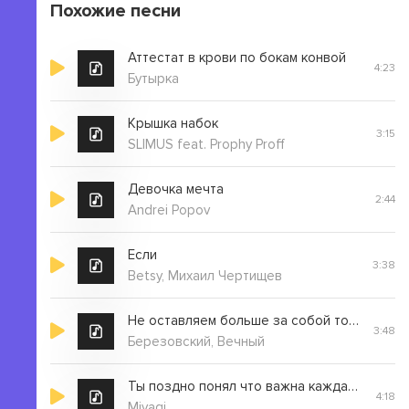
Похожие песни
Аттестат в крови по бокам конвой
4:23
Бутырка
Крышка набок
3:15
SLIMUS feat. Prophy Proff
Девочка мечта
2:44
Andrei Popov
Если
3:38
Betsy, Михаил Чертищев
Не оставляем больше за собой токсичную память
3:48
Березoвский, Вечный
Ты поздно понял что важна каждая минута slowed
4:18
Miyagi