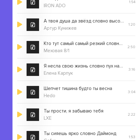
1:54
IRON ADO
А твоя душа да звёзд словно высока
1:20
Артур Кунижев
Кто тут самый самый резкий словно ниндзя тасбақа
2:50
Меховая 8/1
Я несла свою жизнь словно пух на руках
3:16
Елена Карпук
Шепчет тишина будто ты весна
3:04
Hedo
Ты прости, я забываю тебя
2:22
LXE
Ты сияешь ярко словно Даймонд
1:53