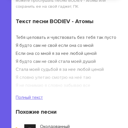
можете прослушать песню BODIEV - Атомы или
сохранить ее на свой гаджет, ПК.
Текст песни BODIEV - Атомы
Тебя целовать и чувствовать без тебя так пусто
Я будто сам не свой если она со мной
Если она со мной я за нее любой ценой
Я будто сам не свой стала моей душой
Стала моей судьбой я за нее любой ценой
Я словно улетаю смотрю на неё таю
Я не понимаю я словно забываю все
Я словно забываю все твои глазки словно звезды
Полный текст
Похожие песни
Околдованный