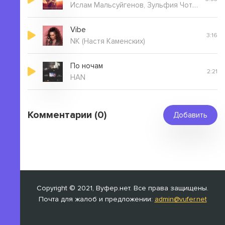
Ислам Мальсуйгенов, Зульфия Чотчаева
Vibe
3:16
NK (Настя Каменских)
По ночам
2:21
HAN
Комментарии (0)
Добавить
Copyright © 2021, Вуфер.нет. Все права защищены.
Почта для жалоб и предложении:
admin@vufer.net