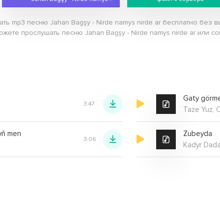
ать mp3 песню Jahan Bagşy - Nirde namys nirde ar бесплатно без 
ожете прослушать песню Jahan Bagşy - Nirde namys nirde ar или со
Gaty görme
3:47
Taze Yuz, C
yň men
Zubeyda
3:06
Kadyr Dada