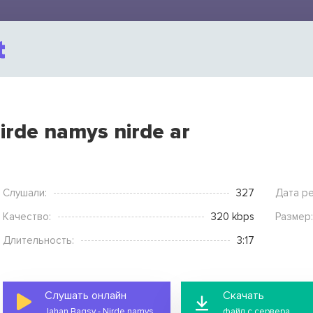
irde namys nirde ar
Слушали:
327
Дата ре
Качество:
320 kbps
Размер:
Длительность:
3:17
Слушать онлайн
Скачать
Jahan Bagşy - Nirde namys nirde ar
файл с сервера