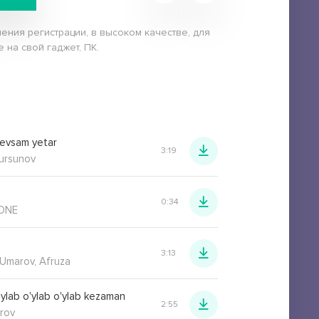
ения регистрации, в высоком качестве, для
 на свой гаджет, ПК.
sevsam yetar
3:19
Tursunov
0:34
.ONE
3:13
 Umarov, Afruza
'ylab o'ylab o'ylab kezaman
2:55
urov