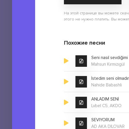
На этой странице вы можете скач
этого не нужно платить. Вы може
Похожие песни
Seni nasıl sevdiğimi
Mahsun Kırmızıgül
İstedim seni olmadı
Nahide Babashli
ANLADIM SENİ
Lvbel C5, AKDO
SEVIYORUM
AD AKA DILOVAR