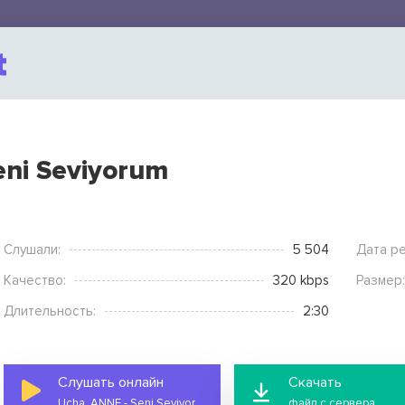
eni Seviyorum
Слушали:
5 504
Дата ре
Качество:
320 kbps
Размер:
Длительность:
2:30
Слушать онлайн
Скачать
Ucha, ANNE - Seni Seviyorum
файл с сервера