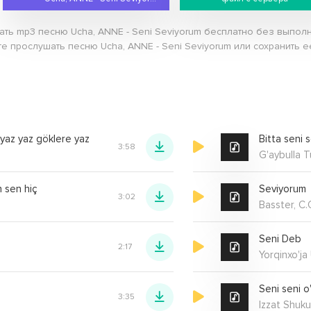
ать mp3 песню Ucha, ANNE - Seni Seviyorum бесплатно без выполн
те прослушать песню Ucha, ANNE - Seni Seviyorum или сохранить ее
 yaz yaz göklere yaz
Bitta seni 
3:58
G'aybulla 
n sen hiç
Seviyorum
3:02
Basster, C
Seni Deb
2:17
Yorqinxo'ja
Seni seni o
3:35
Izzat Shuk