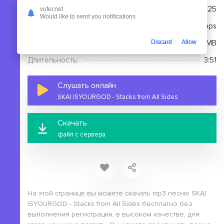
Дата релиза:
21.07.2025
vufer.net
Would like to send you notifications
Качество:
320 kbps
Размер:
8.89 MB
Discard
Allow
Длительность:
3:51
Слушать онлайн
SKAI ISYOURGOD - Stacks from All Sides
Скачать
файл с сервера
На этой странице вы можете скачать mp3 песню SKAI
ISYOURGOD - Stacks from All Sides бесплатно без
выполнения регистрации, в высоком качестве, для