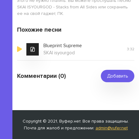
этого не нужно платить. Вы можете прослушать песню
SKAI ISYOURGOD - Stacks from All Sides или сохранить
ее на свой гаджет, ПК.
Похожие песни
Blueprint Supreme
3:32
SKAI isyourgod
Комментарии (0)
Добавить
Copyright © 2021, Вуфер.нет. Все права защищены.
Почта для жалоб и предложении:
admin@vufer.net