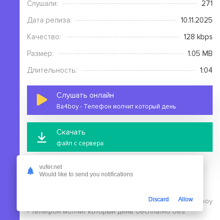
Слушали:
271
Дата релиза:
10.11.2025
Качество:
128 kbps
Размер:
1.05 MB
Длительность:
1:04
Слушать онлайн
Ba4boy - Телефон молчит который день
Скачать
файл с сервера
vufer.net
Would like to send you notifications
Discard
Allow
На этой странице вы можете скачать mp3 песню Ba4boy
- Телефон молчит который день бесплатно без