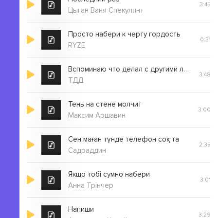
3:45
Цыган Ваня Спекулянт
Просто набери к черту гордость
0:31
RYZE
Вспоминаю что делал с другими людьми
3:48
ТДД
Тень на стене молчит
3:00
Максим Аршавин
Сен маған түнде телефон соқ та
2:35
Садраддин
Якщо тобі сумно набери
3:01
Анна Трінчер
Напиши
3:29