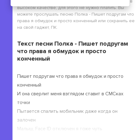
конченный бесплатно без выполнения регистрации, в
высоком качестве, для этого не нужно платить. Вы
можете прослушать песню Полка - Пишет подругам что
права я обмудок и просто конченный или сохранить ее
на свой гаджет, ПК.
Текст песни Полка - Пишет подругам
что права я обмудок и просто
конченный
Пишет подругам что права я обмудок и просто
конченный
И она сверлит меня взглядом ставит в СМСках
точки
Пытается спалить мобильник даже когда он
залочен
Малыш, Face ID отключен я тоже чуть
замороченный