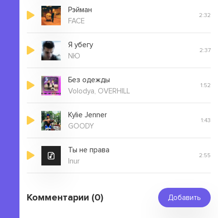
Рэйман
2:32
FACE
Я убегу
2:37
NЮ
Без одежды
1:52
Volodya, OVERHILL
Kylie Jenner
1:43
GOODY
Ты не права
2:55
Inur
Комментарии (0)
Добавить