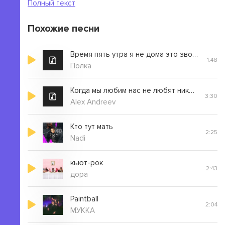
Полный текст
Похожие песни
Время пять утра я не дома это звоночек
1:48
Полка
Когда мы любим нас не любят никогда
3:30
Alex Andreev
Кто тут мать
2:25
Nadi
кьют-рок
2:43
дора
Paintball
2:04
МУККА