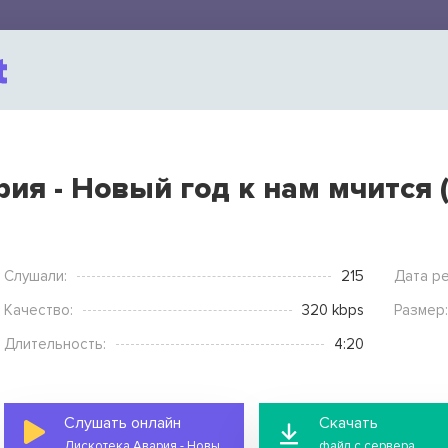
ия - Новый год к нам мчится (
Слушали:
215
Дата ре
Качество:
320 kbps
Размер:
Длительность:
4:20
Слушать онлайн
Скачать
Дискотека Авария - Новый год к нам мчится (speed up)
файл с сервера