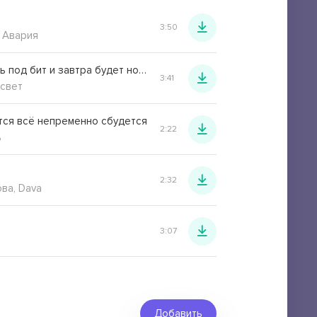
3:50
 Авария
Я дрыгаюсь под бит и завтра будет новый день
3:41
 свет
тся всё непременно сбудется
2:22
ь
2:32
ва, Dava
3:07
Добавить