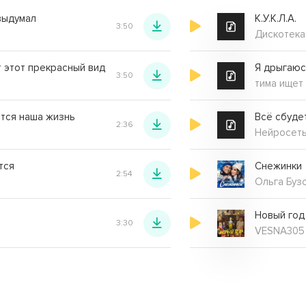
выдумал
К.У.К.Л.А.
3:50
Дискотека
 этот прекрасный вид
3:50
тима ищет
ится наша жизнь
Всё сбуде
2:36
Нейросет
тся
Снежинки
2:54
Ольга Бузо
Новый год
3:30
VESNA305