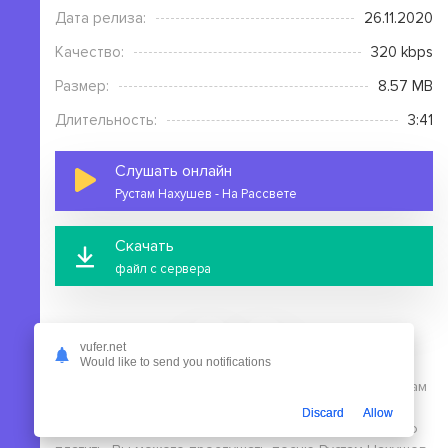
Дата релиза:
26.11.2020
Качество:
320 kbps
Размер:
8.57 MB
Длительность:
3:41
Слушать онлайн
Рустам Нахушев - На Рассвете
Скачать
файл с сервера
vufer.net
Would like to send you notifications
На этой странице вы можете скачать mp3 песню Рустам
Нахушев - На Рассвете бесплатно без выполнения
Discard
Allow
регистрации, в высоком качестве, для этого не нужно