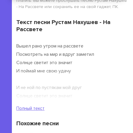
платить. Вы можете прослушать песню Рустам Нахушев
- На Рассвете или сохранить ее на свой гаджет, ПК.
Текст песни Рустам Нахушев - На
Рассвете
Вышел рано утром на рассвете
Посмотреть на мир и вдруг заметил
Солнце светит это значит
И поймай мне свою удачу
И не ной по пустякам мой друг
Солнце светит это значит
И поймай свою удачу
Полный текст
И не ной по пустякам мой друг
Похожие песни
Говорит ты только лишь