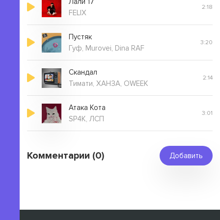
Лали 17
2:18
FELIX
Пустяк
3:20
Гуф, Murovei, Dina RAF
Скандал
2:14
Тимати, ХАНЗА, OWEEK
Атака Кота
3:01
SP4K, ЛСП
Комментарии (0)
Добавить