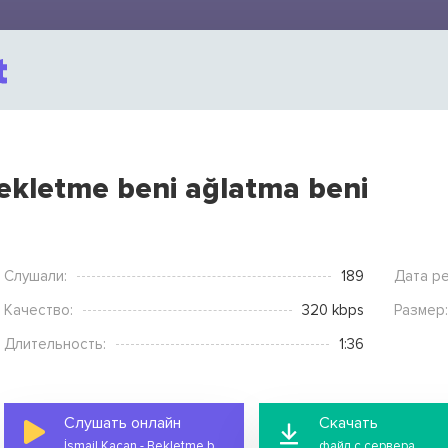
Bekletme beni ağlatma beni
Слушали:
189
Дата ре
Качество:
320 kbps
Размер:
Длительность:
1:36
Слушать онлайн
Скачать
İsmail Kaçan - Bekletme beni ağlatma beni
файл с сервера