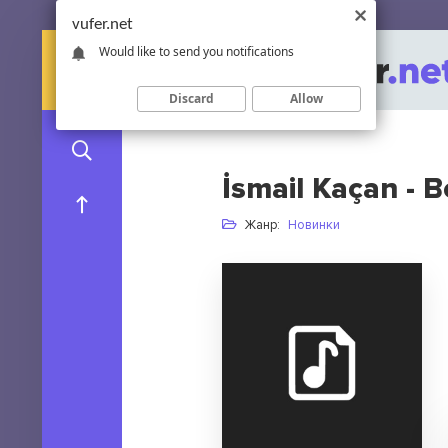
vufer.net
Would like to send you notifications
Discard
Allow
İsmail Kaçan - 
Жанр:
Новинки