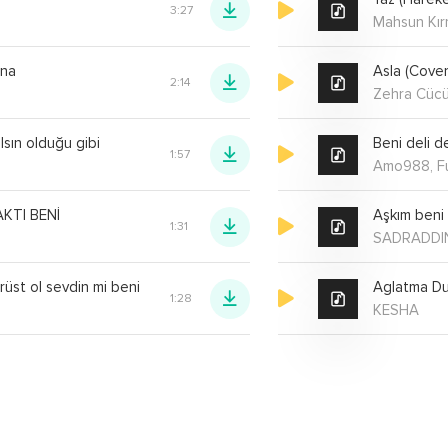
3:27
Mahsun Kırm
ana
Asla (Cover
2:14
Zehra Cüc
lsın olduğu gibi
Beni deli d
1:57
Amo988, F
KTI BENİ
Aşkım beni 
1:31
SADRADDI
üst ol sevdin mi beni
Aglatma D
1:28
KESHA