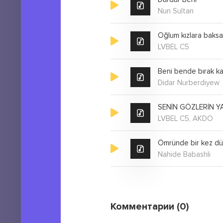
Nun Sultan
Oğlum kızlara baks
LVBEL C5
Beni bende bırak ka
Didar Nurberdiyew
SENİN GÖZLERİN YA
LVBEL C5, AKDO
Ömründe bir kez dür
Nahide Babashli
Комментарии (0)