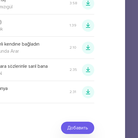
3:58
ızıgül
)
1:39
ük
eli kendine bağladın
2:10
unda Arar
ara sözlerinle sarıl bana
2:35
N
unya
2:31
Добавить