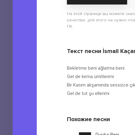
На этой странице вы можете скач
качестве, для этого не нужно пла
ПК.
Текст песни İsmail Kaça
Bekletme beni ağlatma beni
Gel de kırma ümitlerimi
Bir Kasım akşamında sessizce çık
Gel de tut şu ellerimi
Похожие песни
Durdur Beni