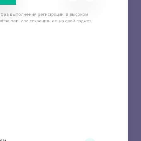
но без выполнения регистрации, в высоком
atma beni или сохранить ее на свой гаджет,
li)