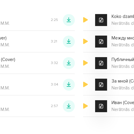
Koko dzamb
2:25
 M.M.
Nerātnās d
ver)
Между мно
3:21
 M.M.
Nerātnās d
(Cover)
Публичный
3:32
 M.M.
Nerātnās d
За мной (C
3:04
 M.M.
Nerātnās d
Иван (Cove
2:57
 M.M.
Nerātnās d