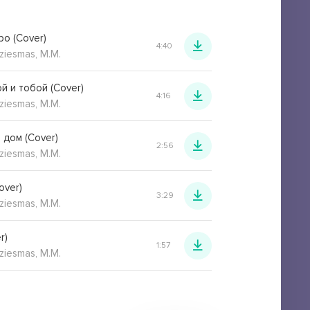
o (Cover)
4:40
ziesmas, M.M.
й и тобой (Cover)
4:16
ziesmas, M.M.
 дом (Cover)
2:56
ziesmas, M.M.
over)
3:29
ziesmas, M.M.
r)
1:57
ziesmas, M.M.