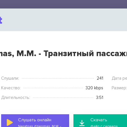
mas, M.M. - Транзитный пассаж
Слушали:
241
Дата ре
Качество:
320 kbps
Размер:
Длительность:
3:51
Слушать онлайн
Скачать
Neratnas dziesmas, M.M. - Транзитный пассажир (Cover)
файл с сервера